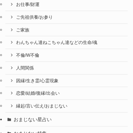
お仕事/財運
ご先祖供養/お参り
ご家族
わんちゃん達ねこちゃん達などの生命/魂
不倫/W不倫
人間関係
因縁/生き霊/心霊現象
恋愛/結婚/復縁/出会い
縁起/言い伝え/おまじない
おまじない星占い