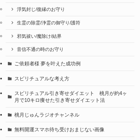
浮気封じ/復縁のお守り
生霊の除霊/浄霊の御守り/護符
邪気祓い/魔除け/結界
音信不通の時のお守り
ご依頼者様 夢を叶えた成功例
スピリチュアルな考え方
スピリチュアル引き寄せダイエット 桃月が約4ヶ
月で10キロ痩せた引き寄せダイエット法
桃月じゅんラジオチャンネル
無料開運スマホ待ち受けおまじない画像