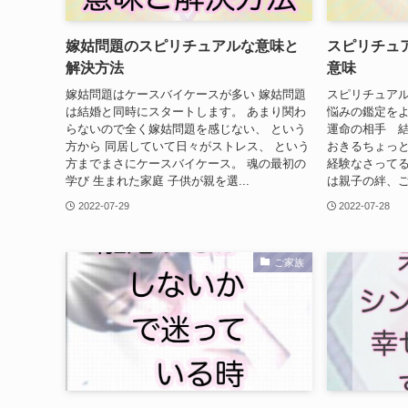
嫁姑問題のスピリチュアルな意味と
スピリチュ
解決方法
意味
嫁姑問題はケースバイケースが多い 嫁姑問題
スピリチュアル
は結婚と同時にスタートします。 あまり関わ
悩みの鑑定を
らないので全く嫁姑問題を感じない、 という
運命の相手 結
方から 同居していて日々がストレス、 という
おきるちょっと
方までまさにケースバイケース。 魂の最初の
経験なさってる
学び 生まれた家庭 子供が親を選...
は親子の絆、ご
2022-07-29
2022-07-28
ご家族