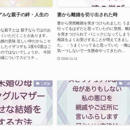
アルな親子の絆・人生の
妻から離婚を切り出された時
妻から突然離婚を突きつけられました う
行ってるはずだと思っていたのに突然、離
な親子とは 親子ならではのお
を突きつけられて パニックになってしま
よくいただくことがあります。
相談をよくお受けすることが増えてきまし
婚の意味 近しい仲だからこそ
た。 ・うまくいってると思っていた ・俺
したイザコザも 1度や2度はご
気一つしないで一生懸命やってきたの...
のではないでしょうか。 今回
縁についてスピリチ...
2020-11-11
ご家族
ご