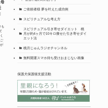
A母
近
ご依頼者様 夢を叶えた成功例
ま
スピリチュアルな考え方
りも
スピリチュアル引き寄せダイエット 桃
て
月が約4ヶ月で10キロ痩せた引き寄せダイ
うく
エット法
らご
私が
桃月じゅんラジオチャンネル
無料開運スマホ待ち受けおまじない画像
保護犬保護猫支援活動