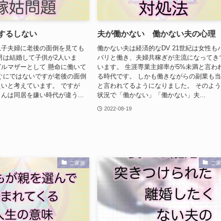
 するしない
夫が働かない 働かない夫の心理
息子夫婦に老後の面倒を見ても
働かない夫は経済的なDV 21世紀は女性も
男は結婚して子供が2人いま
バリと働き、夫婦共稼ぎが主流になってき
ルマザーとして 懸命に働いて
います。 生涯専業主婦率が5%未満と言わ
ぐにではないですが老後の面倒
る時代です。 しかも働きながらの副業も
いと考えています。 ですが
と言われてるようになりました。 そのよ
んは同居を嫌い時代が違う...
状況で「働かない」「働かない」夫...
2022-08-19
ご家族
ご