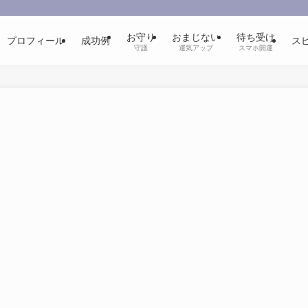
お守り
おまじない
待ち受け
プロフィール
成功例
ス
守護
運気アップ
スマホ開運