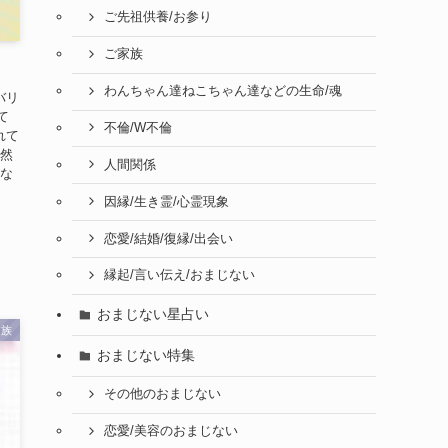
ご先祖供養/お参り
ご家族
わんちゃん達ねこちゃん達などの生命/魂
バリ
て
不倫/W不倫
れて
当然
人間関係
うな
因縁/生き霊/心霊現象
恋愛/結婚/復縁/出会い
縁起/言い伝え/おまじない
おまじない星占い
家族
おまじない特集
その他のおまじない
恋愛/美容のおまじない