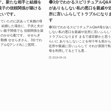
す。新たな相手と結婚を
🔴3分でわかるスピリチュアルQ&
親子の信頼関係が築ける
がありもしない私の悪口を親戚や
たいです。
所に言いふらしてトラブルになり
す
していたのに訳あって未婚の母
、結婚した場合に、子供と夫が
🔴3分でわかるスピリチュアルQ&A母があ
い親子関係でも 信頼関係を築
しない私の悪口を親戚や近所に言いふらし
るのかが心配です。 せせらぎ
トラブルになります まるで虚言癖かと思
ー勤務 せせらぎさん、3分でわ
らいに ありもしないことを何十年も前か
アルQアンドAにご質問...
近所や親戚に言いふらして それが原因で
母を利用してるとても悪...
2019-09-15