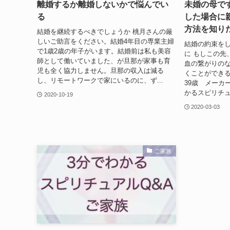
離婚するか離婚しないかで悩んでい
未婚の母で
る
した場合に
方法を知り
結婚を継続するべきでしょうか 桃月さんの厳
しいご助言をください。結婚4年目の専業主婦
結婚の約束を
で1歳2歳の年子がいます。結婚前は私も美容
に もしこの先
師として働いていました、が旦那が家事も育
血の繋がりのな
児も全く協力しません。旦那の収入は減る
くことができ
し、リモートワークで家にいるのに、ず...
39歳 メーカ
かるスピリチュ
2020-10-19
2020-03-03
ご家族