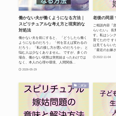
働かない夫が働くようになる方法｜
老後の同居
スピリチュアルな考え方と現実的な
ご相談内容『
対処法
らいたい』 長
す。私はシング
働かない夫を前にすると、 「どうしたら働く
育てたので す
ようになるのだろう」 「何を言えば変わるの
は見てもらいた
だろう」 「私の接し方が悪いのだろうか」 と
「最近のお嫁さ
悩む人は少なくありません。 ですが、多くの
場合、働かない状態は突然始まったわけでは
2022-11-04
なく、本人の心理や環境、人間関係...
2026-05-29
ご家族