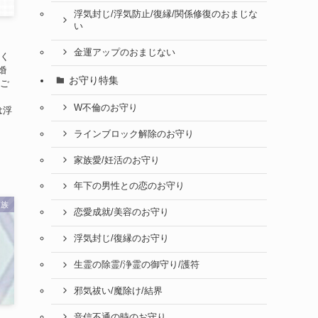
浮気封じ/浮気防止/復縁/関係修復のおまじな
い
金運アップのおまじない
まく
婚
お守り特集
うご
W不倫のお守り
は浮
ラインブロック解除のお守り
家族愛/妊活のお守り
年下の男性との恋のお守り
家族
恋愛成就/美容のお守り
浮気封じ/復縁のお守り
生霊の除霊/浄霊の御守り/護符
邪気祓い/魔除け/結界
音信不通の時のお守り