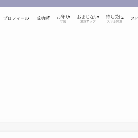
お守り
おまじない
待ち受け
プロフィール
成功例
ス
守護
運気アップ
スマホ開運