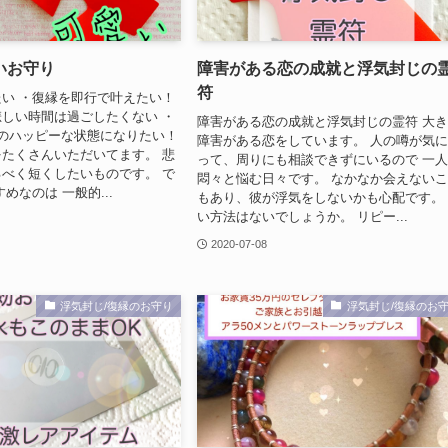
いお守り
障害がある恋の成就と浮気封じの
符
い ・復縁を即行で叶えたい！
しい時間は過ごしたくない ・
障害がある恋の成就と浮気封じの霊符 大
のハッピーな状態になりたい！
障害がある恋をしています。 人の噂が気
たくさんいただいてます。 悲
って、周りにも相談できずにいるので 一
べく短くしたいものです。 で
悶々と悩む日々です。 なかなか会えない
めなのは 一般的...
もあり、彼が浮気をしないかも心配です。
い方法はないでしょうか。 リピー...
2020-07-08
浮気封じ/復縁のお守り
浮気封じ/復縁のお