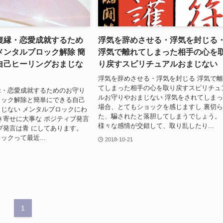
復縁・恋愛成就するため
浮気を辞めさせる・浮気を封じる
メンタルブロック解除 簡
浮気で離れてしまった相手の心を
自己ヒーリングおまじな
り戻すスピリチュアルおまじない
浮気を辞めさせる・浮気を封じる 浮気で
てしまった相手の心を取り戻すスピリチュ
縁・恋愛成就するためのお守り
ルお守りやおまじない 浮気をされてしま
ロック解除と簡単にできる自己
場合、とてもショックを感じますし 裏切
じない メンタルブロックにわ
た、騙されたと落胆してしまうでしょう。
き寄せに大事な ポジティブ発言
様々な感情が交錯して、取り乱したり...
ブ発言は青 にしてあります。
ックって最近...
2018-10-21
1