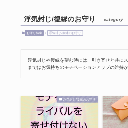
浮気封じ/復縁のお守り
– category –
お守り特集
浮気封じ/復縁のお守り
浮気封じや復縁を望む時には、引き寄せと共に
まではお気持ちのモチベーションアップの維持
浮気封じ/復縁のお守り