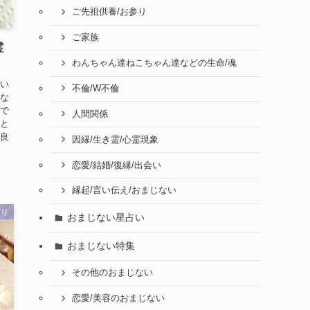
ご先祖供養/お参り
ご家族
霊
わんちゃん達ねこちゃん達などの生命/魂
きい
不倫/W不倫
にな
人で
人間関係
こと
 良
因縁/生き霊/心霊現象
恋愛/結婚/復縁/出会い
縁起/言い伝え/おまじない
守り
おまじない星占い
おまじない特集
その他のおまじない
恋愛/美容のおまじない