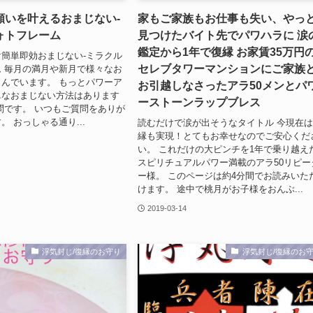
願いを叶えるおまじない-
家もご家族もお仕事も失い、やっ
ォトフレーム
見つけたバイト先でパワハラに 涙
鑑定から1年で復縁 お家賃35万円
簡単即効おまじない-ミラクル
セレブタワーマンションにご家族
 毎月の満月や新月で様々なお
んでいます。 もっとパワーア
お引越しなさったアラ50メンとパ
単なおまじない方法はあります
ーストーンラップブレス
問です。 いつもご質問をありが
 おっしゃる通り...
読むだけで涙が出そうなタイトル 今現在
縁も実現！とてもお幸せなのでご安心くだ
い。 これだけの大ピンチを1年で乗り越え
スピリチュアルパワー満載のアラ50リピー
ー様。 このページは約4分間でお読みいた
けます。 途中で桃月がお子様をおんぶ...
2019-03-14
浮気封じ/復縁のお守り
浮気封じ/復縁のお