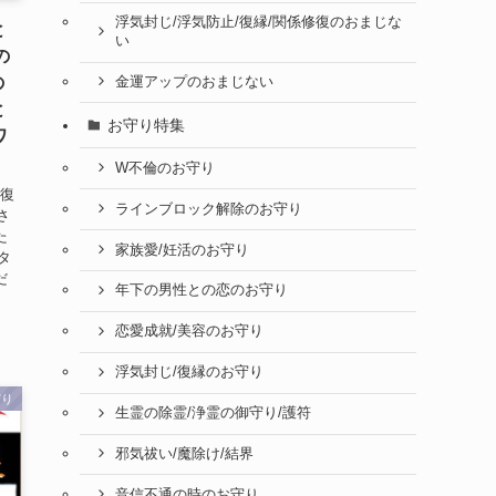
浮気封じ/浮気防止/復縁/関係修復のおまじな
と
い
の
の
金運アップのおまじない
と
お守り特集
ワ
W不倫のお守り
は復
ラインブロック解除のお守り
さ
た
家族愛/妊活のお守り
タ
だ
年下の男性との恋のお守り
恋愛成就/美容のお守り
浮気封じ/復縁のお守り
守り
生霊の除霊/浄霊の御守り/護符
邪気祓い/魔除け/結界
音信不通の時のお守り