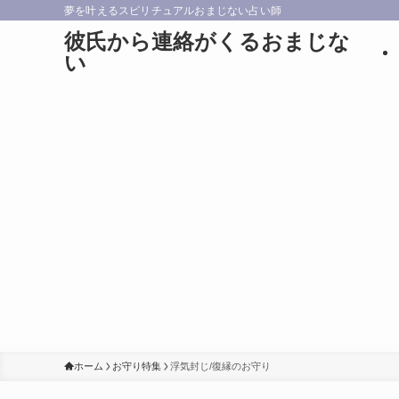
夢を叶えるスピリチュアルおまじない占い師
彼氏から連絡がくるおまじな
い
ホーム
お守り特集
浮気封じ/復縁のお守り