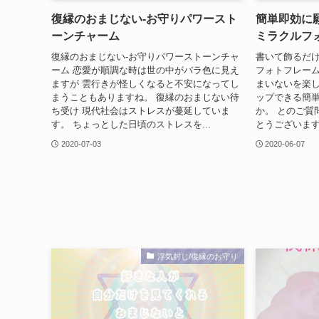
復縁のおまじない-お守りパワースト
簡単即効に
ーンチャーム
ミラクルフ
復縁のおまじない-お守りパワーストーンチャ
書いて飾るだけ
ーム 恋愛が順調な時は世の中がバラ色に見え
フォトフレーム
ますが 雲行きが怪しくなると不安になってし
まいないを楽し
まうこともありますね。 復縁のおまじない待
ップできる簡
ち受け 現代社会はストレスが蔓延していま
か。 とのご質
す。 ちょっとした日頃のストレスを...
とうございます。
2020-07-03
2020-06-07
浮気封じ/復縁のお守り