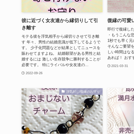
彼に近づく女友達から縁切りして引
復縁の可愛
き離す
即行で復縁した
・もうこんな悲
モテる彼を浮気相手から縁切りさせて引き離
1秒でも早く元
す 年々、男性の結婚意識が低下してるようで
そんなご要望を
す。 少子化問題などが結果としてニュースを
しい時間はなる
賑わせてますよね。 結婚願望がある男性と結
あれば！ おすす
婚するには 激しい生存競争に勝利することが
必要です。 特にライバルや女友達の...
2021-03-31
2022-09-26
浮気封じ/復縁のお守り