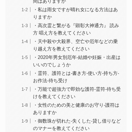
間はありますか
・私は雨女ですが晴れ女になる方法はあ
りますか
・高次霊と繋がる『顕彰大神通力』 読み
方 唱え方を教えてください
・天中殺や大殺界、空亡や厄年などの乗
り越え方を教えてください
・2020年男女別厄年-結婚や妊娠・出産は
いいのでしょうか
・霊符、護符とは-書き方-使い方-持ち方-
お作法-待ち受け
・万能で超強力で即効な護符-霊符-待ち受
けを教えてください
・女性のための美と健康のお守り-護符は
ありますか
・御数珠が切れた-失くした-貸し借りなど
のマナーを教えてください