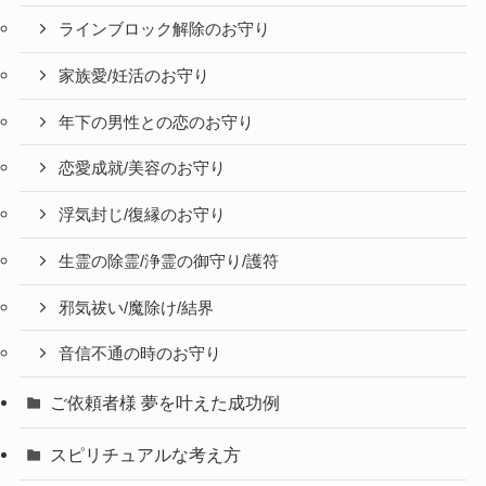
ラインブロック解除のお守り
家族愛/妊活のお守り
年下の男性との恋のお守り
恋愛成就/美容のお守り
浮気封じ/復縁のお守り
生霊の除霊/浄霊の御守り/護符
邪気祓い/魔除け/結界
音信不通の時のお守り
ご依頼者様 夢を叶えた成功例
スピリチュアルな考え方