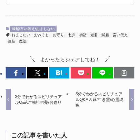
縁起/言い伝え/おまじない
おまじない
おみくじ
お守り
七夕
初詣
短冊
縁起
言い伝え
迷信
魔法
よかったらシェアしてね！
3分でわかるスピリチュア
3分でわかるスピリチュア
ルQ&A因縁/生き霊/心霊現
ルQ&Aご先祖供養/お参り
象
この記事を書いた人