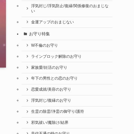
浮気封じ/浮気防止/復縁/関係修復のおまじな
い
金運アップのおまじない
お守り特集
W不倫のお守り
ラインブロック解除のお守り
家族愛/妊活のお守り
年下の男性との恋のお守り
恋愛成就/美容のお守り
浮気封じ/復縁のお守り
生霊の除霊/浄霊の御守り/護符
邪気祓い/魔除け/結界
音信不通の時のお守り