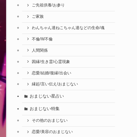
ご先祖供養/お参り
ご家族
わんちゃん達ねこちゃん達などの生命/魂
不倫/W不倫
人間関係
因縁/生き霊/心霊現象
恋愛/結婚/復縁/出会い
縁起/言い伝え/おまじない
おまじない星占い
おまじない特集
その他のおまじない
恋愛/美容のおまじない