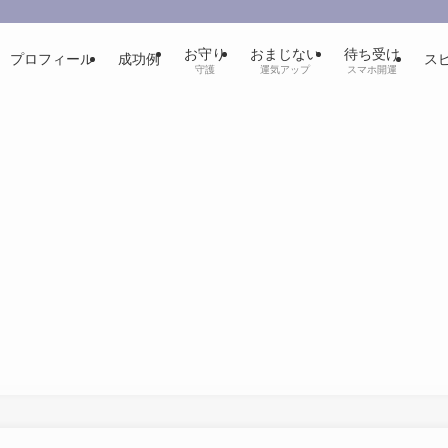
お守り
おまじない
待ち受け
プロフィール
成功例
ス
守護
運気アップ
スマホ開運