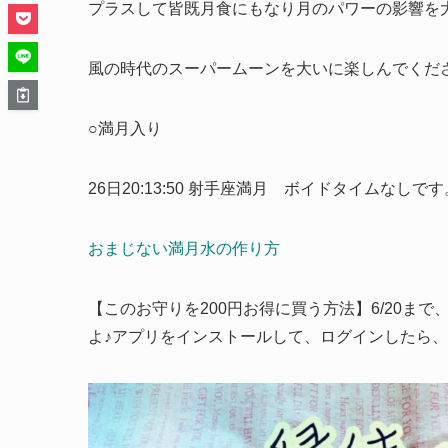
プラスして皆既月食にもなり月のパワーの影響を
風の時代のスーパームーンを大いに楽しんでくだ
○満月入り
26日20:13:50 射手座満月 ボイドタイムなしです
おまじない満月水の作り方
【このお守りを200円お得に買う方法】6/20まで
よ♪アプリをインストールして、ログインしたら