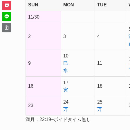
SUN
MON
TUE
11/30
2
3
4
10
9
巳
11
水
17
16
18
寅
24
25
23
万
万
満月：22:19~ボイドタイム無し