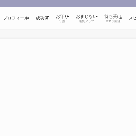
お守り
おまじない
待ち受け
プロフィール
成功例
ス
守護
運気アップ
スマホ開運