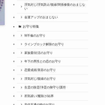
浮気封じ/浮気防止/復縁/関係修復のおまじな
い
金運アップのおまじない
お守り特集
W不倫のお守り
ラインブロック解除のお守り
家族愛/妊活のお守り
年下の男性との恋のお守り
恋愛成就/美容のお守り
浮気封じ/復縁のお守り
生霊の除霊/浄霊の御守り/護符
邪気祓い/魔除け/結界
音信不通の時のお守り