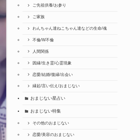
ご先祖供養/お参り
ご家族
わんちゃん達ねこちゃん達などの生命/魂
不倫/W不倫
人間関係
因縁/生き霊/心霊現象
恋愛/結婚/復縁/出会い
縁起/言い伝え/おまじない
おまじない星占い
おまじない特集
その他のおまじない
恋愛/美容のおまじない