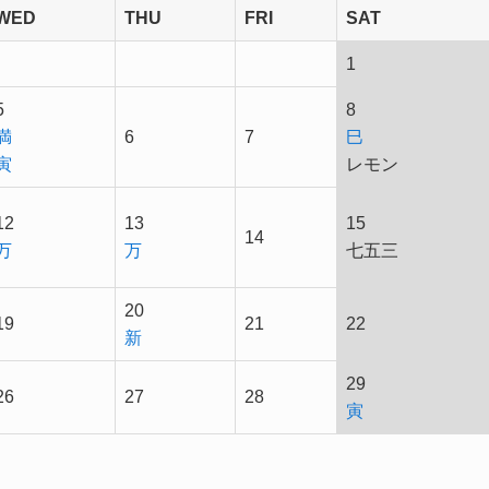
WED
THU
FRI
SAT
1
5
8
満
6
7
巳
寅
レモン
12
13
15
14
万
万
七五三
20
19
21
22
新
29
26
27
28
寅