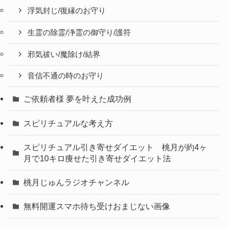
浮気封じ/復縁のお守り
生霊の除霊/浄霊の御守り/護符
邪気祓い/魔除け/結界
音信不通の時のお守り
ご依頼者様 夢を叶えた成功例
スピリチュアルな考え方
スピリチュアル引き寄せダイエット 桃月が約4ヶ
月で10キロ痩せた引き寄せダイエット法
桃月じゅんラジオチャンネル
無料開運スマホ待ち受けおまじない画像