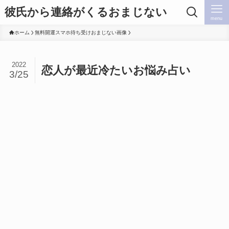
彼氏から連絡がくるおまじない
menu
ホーム
無料開運スマホ待ち受けおまじない画像
2022
恋人が最近冷たいお悩み占い
3/25