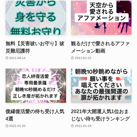
無料【災害祓いお守り】祓
観るだけで愛されるアファ
災難厄護符
メーション動画
2021-08-14
2021-01-22
復縁復活愛の待ち受け人気
2021年大開運人気1位おま
4選
じない待ち受けランキング
2021-01-20
2021-01-19