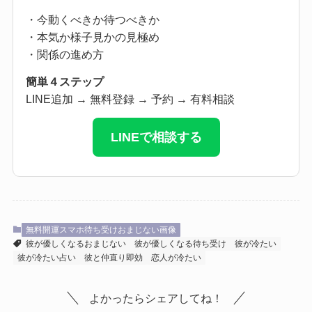
・今動くべきか待つべきか
・本気か様子見かの見極め
・関係の進め方
簡単４ステップ
LINE追加 → 無料登録 → 予約 → 有料相談
LINEで相談する
無料開運スマホ待ち受けおまじない画像
彼が優しくなるおまじない
彼が優しくなる待ち受け
彼が冷たい
彼が冷たい占い
彼と仲直り即効
恋人が冷たい
よかったらシェアしてね！