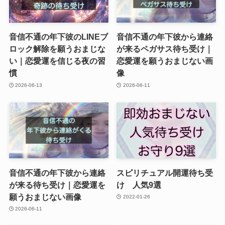
音信不通の年下彼のLINEブ
音信不通の年下彼から連絡
ロック解除を願うおまじな
が来るペガサス待ち受け｜
い｜恋愛運を信じる夜の習
恋愛運を願うおまじない画
慣
像
2026-06-13
2026-06-11
音信不通の年下彼から連絡
スピリチュアル開運待ち受
が来る待ち受け｜恋愛運を
け 人気9選
願うおまじない画像
2022-01-26
2026-06-11