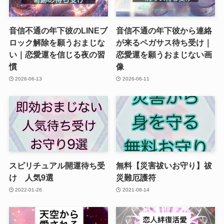
音信不通の年下彼のLINEブ
音信不通の年下彼から連絡
ロック解除を願うおまじな
が来るペガサス待ち受け｜
い｜恋愛運を信じる夜の習
恋愛運を願うおまじない画
慣
像
2026-06-13
2026-06-11
スピリチュアル開運待ち受
無料【災害祓いお守り】祓
け 人気9選
災難厄護符
2022-01-26
2021-08-14