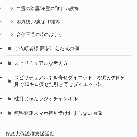
生霊の除霊/浄霊の御守り/護符
邪気祓い/魔除け/結界
音信不通の時のお守り
ご依頼者様 夢を叶えた成功例
スピリチュアルな考え方
スピリチュアル引き寄せダイエット 桃月が約4ヶ
月で10キロ痩せた引き寄せダイエット法
桃月じゅんラジオチャンネル
無料開運スマホ待ち受けおまじない画像
保護犬保護猫支援活動