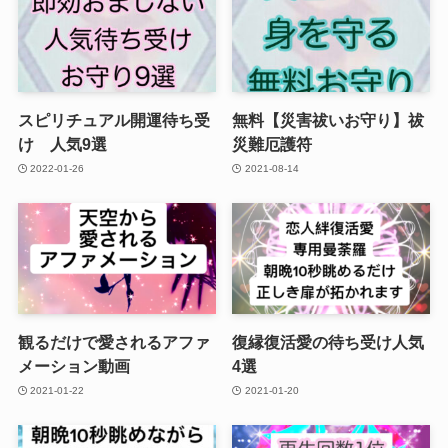
スピリチュアル開運待ち受
無料【災害祓いお守り】祓
け 人気9選
災難厄護符
2022-01-26
2021-08-14
観るだけで愛されるアファ
復縁復活愛の待ち受け人気
メーション動画
4選
2021-01-22
2021-01-20