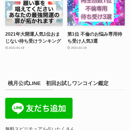
2021年大開運人気1位おま
第1位 不倫のお悩み専用待
じない待ち受けランキング
ち受け人気3選
2021-01-19
2021-01-19
桃月公式LINE 初回お試しワンコイン鑑定
無料スピリチュアル占いたくさん