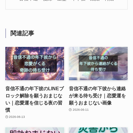
関連記事
音信不通の年下彼のLINEブ
音信不通の年下彼から連絡
ロック解除を願うおまじな
が来る待ち受け｜恋愛運を
い｜恋愛運を信じる夜の習
願うおまじない画像
慣
2026-06-11
2026-06-13