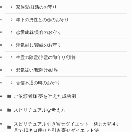
家族愛/妊活のお守り
年下の男性との恋のお守り
恋愛成就/美容のお守り
浮気封じ/復縁のお守り
生霊の除霊/浄霊の御守り/護符
邪気祓い/魔除け/結界
音信不通の時のお守り
ご依頼者様 夢を叶えた成功例
スピリチュアルな考え方
スピリチュアル引き寄せダイエット 桃月が約4ヶ
月で10キロ痩せた引き寄せダイエット法