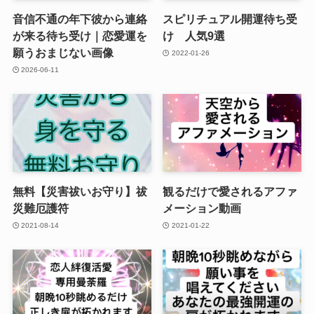
音信不通の年下彼から連絡
スピリチュアル開運待ち受
が来る待ち受け｜恋愛運を
け 人気9選
願うおまじない画像
2022-01-26
2026-06-11
無料【災害祓いお守り】祓
観るだけで愛されるアファ
災難厄護符
メーション動画
2021-08-14
2021-01-22