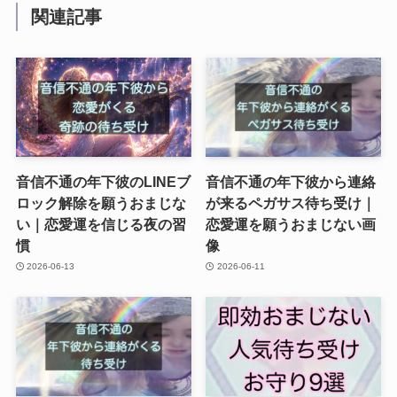
関連記事
音信不通の年下彼のLINEブ
音信不通の年下彼から連絡
ロック解除を願うおまじな
が来るペガサス待ち受け｜
い｜恋愛運を信じる夜の習
恋愛運を願うおまじない画
慣
像
2026-06-13
2026-06-11