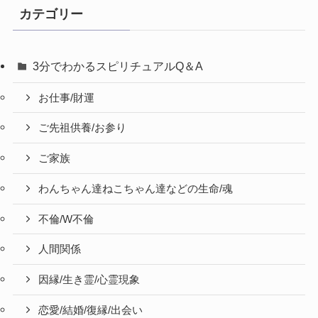
カテゴリー
3分でわかるスピリチュアルQ＆A
お仕事/財運
ご先祖供養/お参り
ご家族
わんちゃん達ねこちゃん達などの生命/魂
不倫/W不倫
人間関係
因縁/生き霊/心霊現象
恋愛/結婚/復縁/出会い