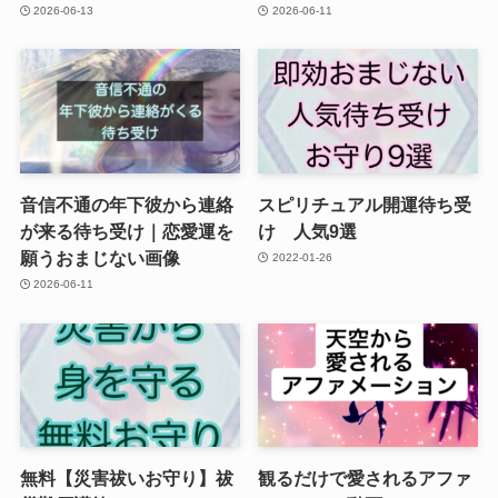
2026-06-13
2026-06-11
音信不通の年下彼から連絡
スピリチュアル開運待ち受
が来る待ち受け｜恋愛運を
け 人気9選
願うおまじない画像
2022-01-26
2026-06-11
無料【災害祓いお守り】祓
観るだけで愛されるアファ