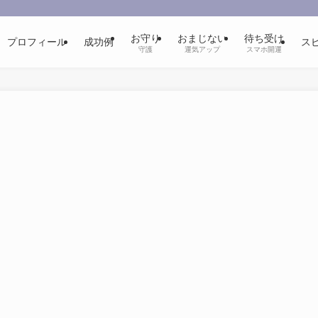
お守り
おまじない
待ち受け
プロフィール
成功例
ス
守護
運気アップ
スマホ開運