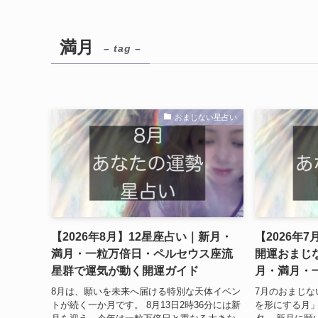
満月
– tag –
おまじない星占い
【2026年8月】12星座占い｜新月・
【2026年
満月・一粒万倍日・ペルセウス座流
開運おまじ
星群で運気が動く開運ガイド
月・満月・
8月は、願いを未来へ届ける特別な天体イベン
7月のおまじな
トが続く一か月です。 8月13日2時36分には新
を形にする月」