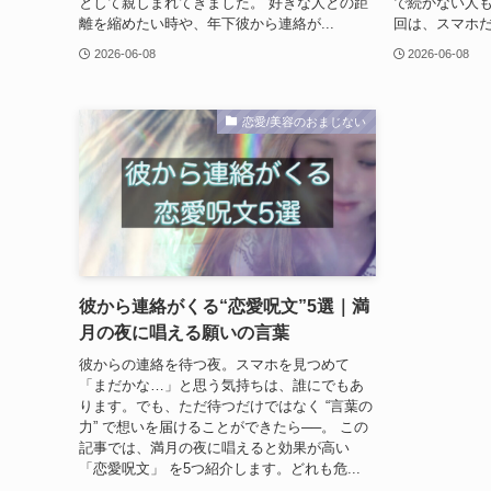
として親しまれてきました。 好きな人との距
で続かない人も
離を縮めたい時や、年下彼から連絡が...
回は、スマホだ
2026-06-08
2026-06-08
恋愛/美容のおまじない
彼から連絡がくる“恋愛呪文”5選｜満
月の夜に唱える願いの言葉
彼からの連絡を待つ夜。スマホを見つめて
「まだかな…」と思う気持ちは、誰にでもあ
ります。でも、ただ待つだけではなく “言葉の
力” で想いを届けることができたら──。 この
記事では、満月の夜に唱えると効果が高い
「恋愛呪文」 を5つ紹介します。どれも危...