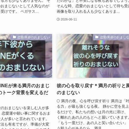
る方も少なくありません。 そ
たのかな」と不安になる夜もあるでしょう
のおまじないとして人気なのが
そんな時、恋愛のおまじないとして待ち受
受けです。 ペガサス...
画像を取り入れる人も少なくありま...
2026-06-11
恋愛/美容のおまじない
恋愛/美容のおまじ
INEが来る満月のおまじ
彼の心を取り戻す＊満月の祈りと
のトーク背景を変えるだ
のまじない
🌕 満月の夜、心を呼び戻す祈り 満月は「
る力」が最も強くなる夜。 静かに空を見
愛のおまじないを楽しむ人が多
るだけで、私たちの想いは月の光に溶け、
、恋愛運や願い事に関するおま
く離れたあの人のもとへと届いていきます
む人が多いと言われています。
「もう一度だけ、あの人と笑い合いたい」
方法も有名ですが、準備が大変
う願う心があるなら、満月...