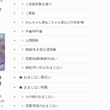
ルな
ご先祖供養/お参り
。
す
ご家族
わんちゃん達ねこちゃん達などの生命/魂
不倫/W不倫
画像
人間関係
因縁/生き霊/心霊現象
恋愛/結婚/復縁/出会い
縁起/言い伝え/おまじない
おまじない星占い
待
画
おまじない特集
人
その他のおまじない
も付
まっ
恋愛/美容のおまじない