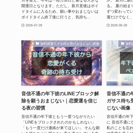
月を迎え、今年は一粒万倍日と重なる大きな
夕。 新月に願
開運日となります。ただし、新月直後はボイ
る。 夏の始ま
ドタイムに入るため、願い事やおまじないは
ずつ変わってい
ボイドタイム終了後に行うと、気持ち...
運だけでなく、 
2026-07-28
2026-06-28
無料開運スマホ待ち受けおまじない画像
無料
音信不通の年下彼のLINEブロック解
音信不通の
除を願うおまじない｜恋愛運を信じ
ガサス待ち
る夜の習慣
じない画像
音信不通の年下彼ともう一度つながりたい
音信不通の年
「LINEをブロックされたのかもしれない」
に 音信不通に
「もう一度だけ連絡が来てほしい」 そんな願
私のことを忘