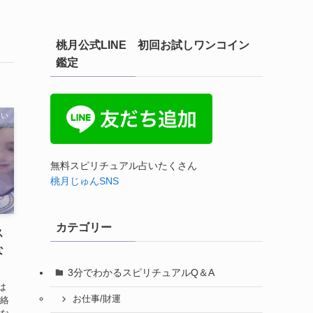
桃月公式LINE 初回お試しワンコイン
鑑定
ない
無料スピリチュアル占いたくさん
桃月じゅんSNS
カテゴリー
ス
な
3分でわかるスピリチュアルQ＆A
は
お仕事/財運
連絡