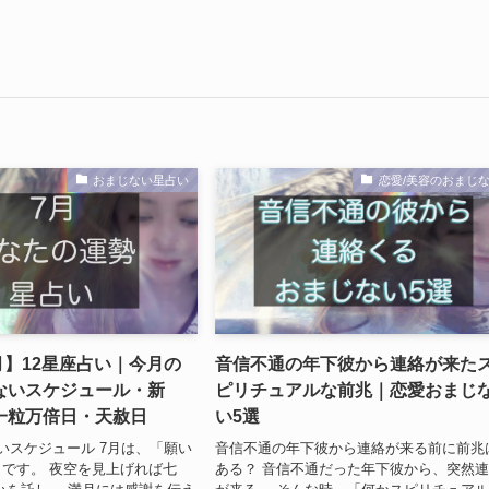
おまじない星占い
恋愛/美容のおまじ
7月】12星座占い｜今月の
音信不通の年下彼から連絡が来た
ないスケジュール・新
ピリチュアルな前兆｜恋愛おまじ
一粒万倍日・天赦日
い5選
いスケジュール 7月は、「願い
音信不通の年下彼から連絡が来る前に前兆
です。 夜空を見上げれば七
ある？ 音信不通だった年下彼から、突然