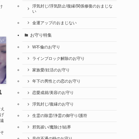
。
け
浮気封じ/浮気防止/復縁/関係修復のおまじな
い
金運アップのおまじない
お守り特集
ない
W不倫のお守り
ラインブロック解除のお守り
家族愛/妊活のお守り
年下の男性との恋のお守り
風
恋愛成就/美容のお守り
浮気封じ/復縁のお守り
叶え
上げ
生霊の除霊/浄霊の御守り/護符
 遠
。
邪気祓い/魔除け/結界
 そ
音信不通の時のお守り