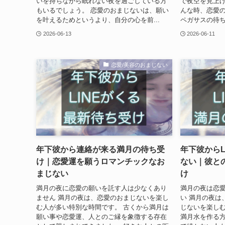
いを持ちながら眠れない夜を過ごしている方
で夜空を見上げ
もいるでしょう。 恋愛のおまじないは、願い
んな時、恋愛
を叶えるためというより、自分の心を前...
ペガサスの待ち
2026-06-13
2026-06-11
恋愛/美容のおまじない
年下彼から連絡が来る満月の待ち受
年下彼からL
け｜恋愛運を願うロマンチックなお
ない｜彼と
まじない
け
満月の夜に恋愛の願いを託す人は少なくあり
満月の夜は恋
ません 満月の夜は、恋愛のおまじないを楽し
い 満月の夜は
む人が多い特別な時間です。 古くから満月は
じないを楽し
願い事や恋愛運、人とのご縁を象徴する存在
満月水を作る