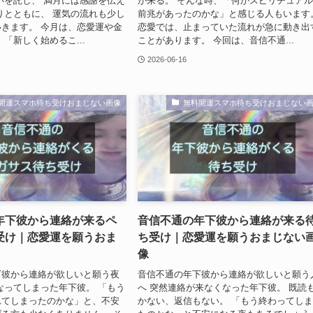
いを託し、 満月には感謝を伝え
が来る。 そんな時、「何かスピリチュア
りとともに、 運気の流れも少し
前兆があったのかな」と感じる人もいます
きます。 今月は、恋愛運や金
恋愛では、止まっていた流れが急に動き出
「新しく始めるこ...
ことがあります。 今回は、音信不通...
2026-06-16
開運スマホ待ち受けおまじない画像
無料開運スマホ待ち受けおまじない
年下彼から連絡が来るペ
音信不通の年下彼から連絡が来る
受け｜恋愛運を願うおま
ち受け｜恋愛運を願うおまじない
像
下彼から連絡が欲しいと願う夜
音信不通の年下彼から連絡が欲しいと願う
なってしまった年下彼。 「もう
へ 突然連絡が来なくなった年下彼。 既読
れてしまったのかな」と、不安
かない、返信もない。 「もう終わってし