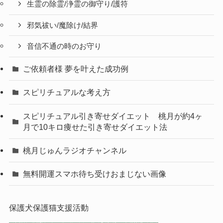
生霊の除霊/浄霊の御守り/護符
邪気祓い/魔除け/結界
音信不通の時のお守り
ご依頼者様 夢を叶えた成功例
スピリチュアルな考え方
スピリチュアル引き寄せダイエット 桃月が約4ヶ
月で10キロ痩せた引き寄せダイエット法
桃月じゅんラジオチャンネル
無料開運スマホ待ち受けおまじない画像
保護犬保護猫支援活動