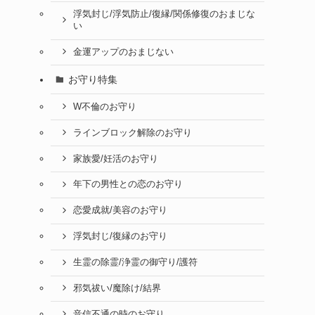
浮気封じ/浮気防止/復縁/関係修復のおまじな
い
金運アップのおまじない
お守り特集
W不倫のお守り
ラインブロック解除のお守り
家族愛/妊活のお守り
年下の男性との恋のお守り
恋愛成就/美容のお守り
浮気封じ/復縁のお守り
生霊の除霊/浄霊の御守り/護符
邪気祓い/魔除け/結界
音信不通の時のお守り