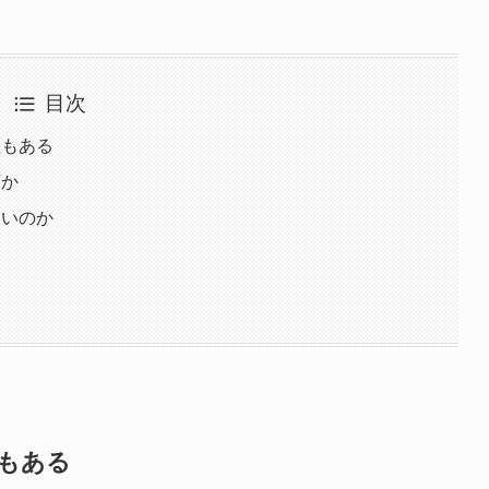
目次
性もある
下か
たいのか
もある