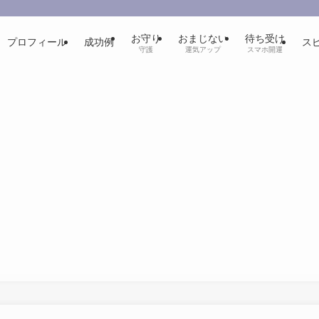
お守り
おまじない
待ち受け
プロフィール
成功例
ス
守護
運気アップ
スマホ開運