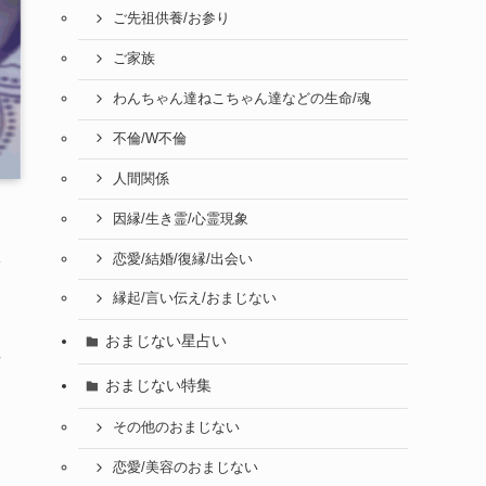
ご先祖供養/お参り
ご家族
わんちゃん達ねこちゃん達などの生命/魂
不倫/W不倫
人間関係
因縁/生き霊/心霊現象
恋愛/結婚/復縁/出会い
安
縁起/言い伝え/おまじない
おまじない星占い
場
おまじない特集
その他のおまじない
恋愛/美容のおまじない