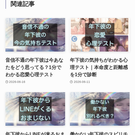
関連記事
音信不通の年下彼は今あな
年下彼の気持ちがわかる心
たをどう思ってる？1分で
理テスト｜本命度と距離感
わかる恋愛心理テスト
を1分で診断
2026-06-16
2026-06-11
年下彼からLINEが来るおま
働かない年下彼のスピリチ