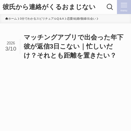
彼氏から連絡がくるおまじない
menu
ホーム
3分でわかるスピリチュアルQ＆A
恋愛/結婚/復縁/出会い
マッチングアプリで出会った年下
2026
彼が返信3日こない｜忙しいだ
3/10
け？それとも距離を置きたい？