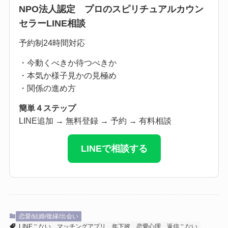
NPO法人認定 プロのスピリチュアルカウン
セラーLINE相談
予約制24時間対応
・今動くべきか待つべきか
・本気か様子見かの見極め
・関係の進め方
簡単４ステップ
LINE追加 → 無料登録 → 予約 → 有料相談
LINEで相談する
恋愛/結婚/復縁/出会い
LINEこない
マッチングアプリ
年下彼
恋愛心理
返信こない