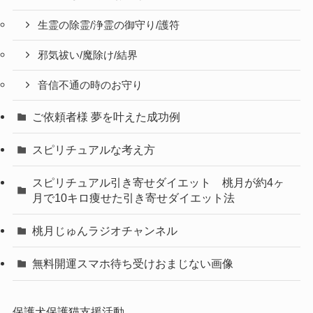
生霊の除霊/浄霊の御守り/護符
邪気祓い/魔除け/結界
音信不通の時のお守り
ご依頼者様 夢を叶えた成功例
スピリチュアルな考え方
スピリチュアル引き寄せダイエット 桃月が約4ヶ
月で10キロ痩せた引き寄せダイエット法
桃月じゅんラジオチャンネル
無料開運スマホ待ち受けおまじない画像
保護犬保護猫支援活動