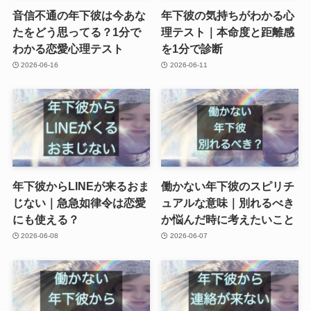
音信不通の年下彼は今あな
年下彼の気持ちがわかる心
たをどう思ってる？1分で
理テスト｜本命度と距離感
わかる恋愛心理テスト
を1分で診断
2026-06-16
2026-06-11
年下彼からLINEが来るおま
働かない年下彼のスピリチ
じない｜急急如律令は恋愛
ュアルな意味｜別れるべき
にも使える？
か悩んだ時に考えたいこと
2026-06-08
2026-06-07