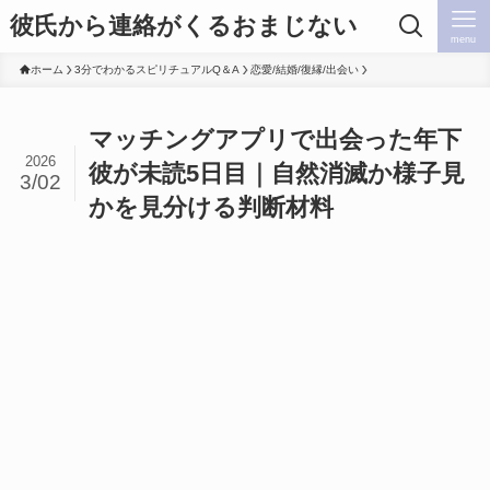
彼氏から連絡がくるおまじない
menu
ホーム
3分でわかるスピリチュアルQ＆A
恋愛/結婚/復縁/出会い
マッチングアプリで出会った年下
2026
彼が未読5日目｜自然消滅か様子見
3/02
かを見分ける判断材料