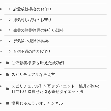
恋愛成就/美容のお守り
浮気封じ/復縁のお守り
生霊の除霊/浄霊の御守り/護符
邪気祓い/魔除け/結界
音信不通の時のお守り
ご依頼者様 夢を叶えた成功例
スピリチュアルな考え方
スピリチュアル引き寄せダイエット 桃月が約4ヶ
月で10キロ痩せた引き寄せダイエット法
桃月じゅんラジオチャンネル