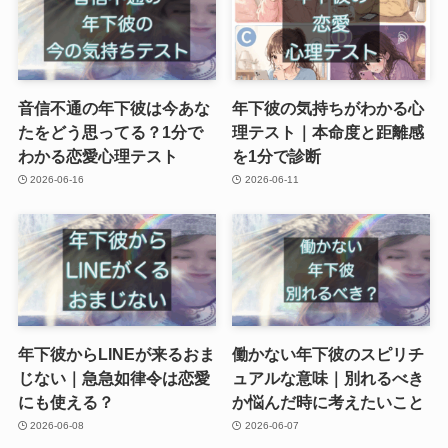
音信不通の年下彼は今あな
年下彼の気持ちがわかる心
たをどう思ってる？1分で
理テスト｜本命度と距離感
わかる恋愛心理テスト
を1分で診断
2026-06-16
2026-06-11
年下彼からLINEが来るおま
働かない年下彼のスピリチ
じない｜急急如律令は恋愛
ュアルな意味｜別れるべき
にも使える？
か悩んだ時に考えたいこと
2026-06-08
2026-06-07