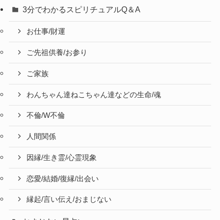
3分でわかるスピリチュアルQ＆A
お仕事/財運
ご先祖供養/お参り
ご家族
わんちゃん達ねこちゃん達などの生命/魂
不倫/W不倫
人間関係
因縁/生き霊/心霊現象
恋愛/結婚/復縁/出会い
縁起/言い伝え/おまじない