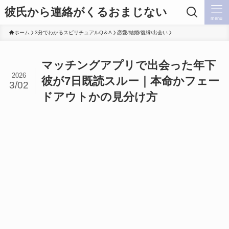
彼氏から連絡がくるおまじない
menu
ホーム
3分でわかるスピリチュアルQ＆A
恋愛/結婚/復縁/出会い
マッチングアプリで出会った年下
2026
彼が7日既読スルー｜本命かフェー
3/02
ドアウトかの見分け方