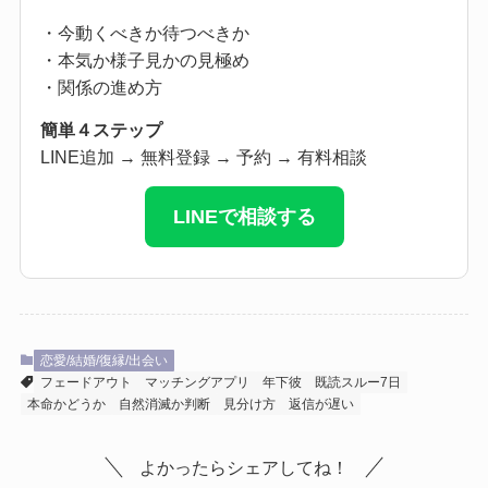
・今動くべきか待つべきか
・本気か様子見かの見極め
・関係の進め方
簡単４ステップ
LINE追加 → 無料登録 → 予約 → 有料相談
LINEで相談する
恋愛/結婚/復縁/出会い
フェードアウト
マッチングアプリ
年下彼
既読スルー7日
本命かどうか
自然消滅か判断
見分け方
返信が遅い
よかったらシェアしてね！