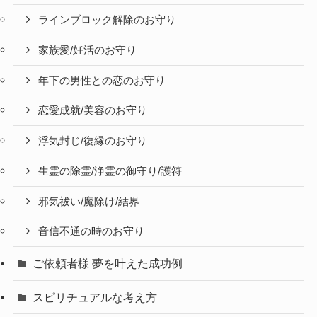
ラインブロック解除のお守り
家族愛/妊活のお守り
年下の男性との恋のお守り
恋愛成就/美容のお守り
浮気封じ/復縁のお守り
生霊の除霊/浄霊の御守り/護符
邪気祓い/魔除け/結界
音信不通の時のお守り
ご依頼者様 夢を叶えた成功例
スピリチュアルな考え方