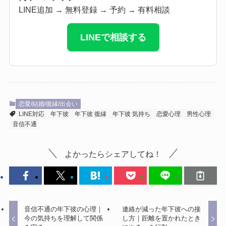
LINE追加 → 無料登録 → 予約 → 有料相談
LINEで相談する
恋愛/結婚/復縁/出会い
LINE対応
年下彼
年下彼 復縁
年下彼 気持ち
恋愛心理
男性心理
音信不通
よかったらシェアしてね！
音信不通の年下彼の心理｜
連絡が減った年下彼への接
今の気持ちを理解して関係
し方｜距離を置かれたとき