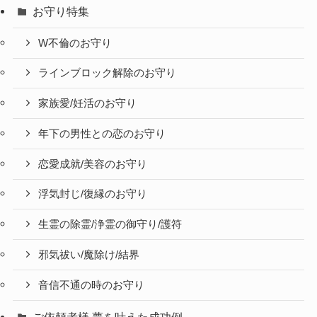
お守り特集
W不倫のお守り
ラインブロック解除のお守り
家族愛/妊活のお守り
年下の男性との恋のお守り
恋愛成就/美容のお守り
浮気封じ/復縁のお守り
生霊の除霊/浄霊の御守り/護符
邪気祓い/魔除け/結界
音信不通の時のお守り
ご依頼者様 夢を叶えた成功例