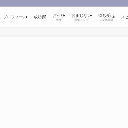
お守り
おまじない
待ち受け
プロフィール
成功例
ス
守護
運気アップ
スマホ開運