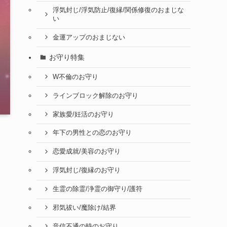
浮気封じ/浮気防止/復縁/関係修復のおまじな
い
金運アップのおまじない
お守り特集
W不倫のお守り
ラインブロック解除のお守り
家族愛/妊活のお守り
年下の男性との恋のお守り
恋愛成就/美容のお守り
浮気封じ/復縁のお守り
生霊の除霊/浄霊の御守り/護符
邪気祓い/魔除け/結界
音信不通の時のお守り