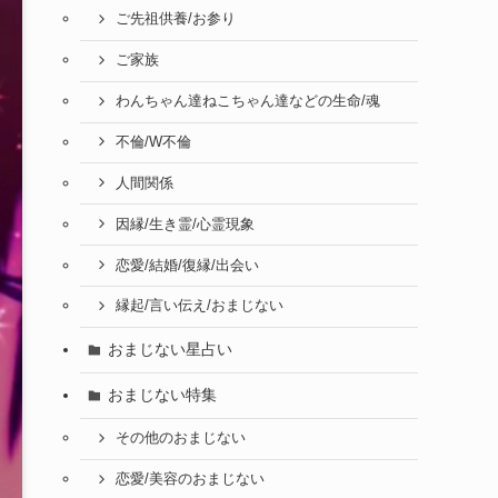
ご先祖供養/お参り
ご家族
わんちゃん達ねこちゃん達などの生命/魂
不倫/W不倫
人間関係
因縁/生き霊/心霊現象
恋愛/結婚/復縁/出会い
縁起/言い伝え/おまじない
おまじない星占い
おまじない特集
その他のおまじない
恋愛/美容のおまじない