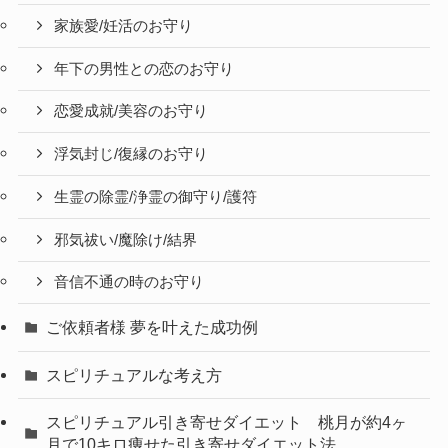
家族愛/妊活のお守り
年下の男性との恋のお守り
恋愛成就/美容のお守り
浮気封じ/復縁のお守り
生霊の除霊/浄霊の御守り/護符
邪気祓い/魔除け/結界
音信不通の時のお守り
ご依頼者様 夢を叶えた成功例
スピリチュアルな考え方
スピリチュアル引き寄せダイエット 桃月が約4ヶ
月で10キロ痩せた引き寄せダイエット法