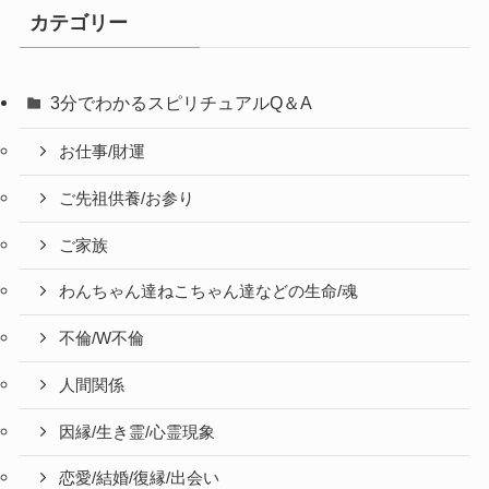
カテゴリー
3分でわかるスピリチュアルQ＆A
お仕事/財運
ご先祖供養/お参り
ご家族
わんちゃん達ねこちゃん達などの生命/魂
不倫/W不倫
人間関係
因縁/生き霊/心霊現象
恋愛/結婚/復縁/出会い