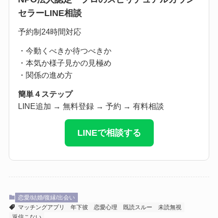
セラーLINE相談
予約制24時間対応
・今動くべきか待つべきか
・本気か様子見かの見極め
・関係の進め方
簡単４ステップ
LINE追加 → 無料登録 → 予約 → 有料相談
LINEで相談する
恋愛/結婚/復縁/出会い
マッチングアプリ
年下彼
恋愛心理
既読スルー
未読無視
返信こない