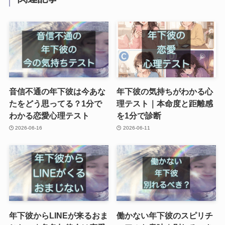
音信不通の年下彼は今あな
年下彼の気持ちがわかる心
たをどう思ってる？1分で
理テスト｜本命度と距離感
わかる恋愛心理テスト
を1分で診断
2026-06-16
2026-06-11
年下彼からLINEが来るおま
働かない年下彼のスピリチ