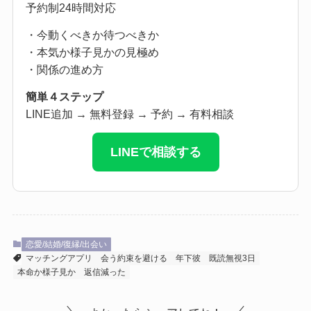
予約制24時間対応
・今動くべきか待つべきか
・本気か様子見かの見極め
・関係の進め方
簡単４ステップ
LINE追加 → 無料登録 → 予約 → 有料相談
LINEで相談する
恋愛/結婚/復縁/出会い
マッチングアプリ
会う約束を避ける
年下彼
既読無視3日
本命か様子見か
返信減った