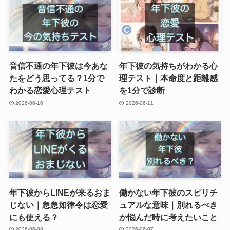
音信不通の年下彼は今あな
年下彼の気持ちがわかる心
たをどう思ってる？1分で
理テスト｜本命度と距離感
わかる恋愛心理テスト
を1分で診断
2026-06-16
2026-06-11
年下彼からLINEが来るおま
働かない年下彼のスピリチ
じない｜急急如律令は恋愛
ュアルな意味｜別れるべき
にも使える？
か悩んだ時に考えたいこと
2026-06-08
2026-06-07