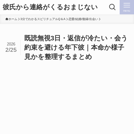
彼氏から連絡がくるおまじない
menu
ホーム
3分でわかるスピリチュアルQ＆A
恋愛/結婚/復縁/出会い
既読無視3日・返信が冷たい・会う
2026
約束を避ける年下彼｜本命か様子
2/25
見かを整理するまとめ