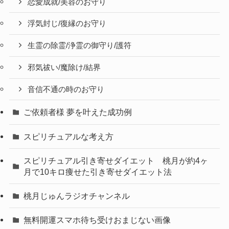
恋愛成就/美容のお守り
浮気封じ/復縁のお守り
生霊の除霊/浄霊の御守り/護符
邪気祓い/魔除け/結界
音信不通の時のお守り
ご依頼者様 夢を叶えた成功例
スピリチュアルな考え方
スピリチュアル引き寄せダイエット 桃月が約4ヶ
月で10キロ痩せた引き寄せダイエット法
桃月じゅんラジオチャンネル
無料開運スマホ待ち受けおまじない画像