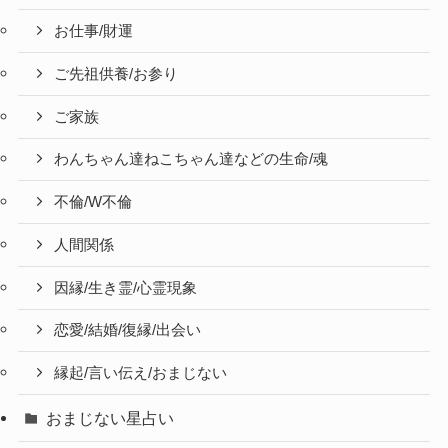
お仕事/財運
ご先祖供養/お参り
ご家族
わんちゃん達ねこちゃん達などの生命/魂
不倫/W不倫
人間関係
因縁/生き霊/心霊現象
恋愛/結婚/復縁/出会い
縁起/言い伝え/おまじない
おまじない星占い