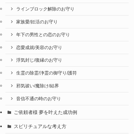
ラインブロック解除のお守り
家族愛/妊活のお守り
年下の男性との恋のお守り
恋愛成就/美容のお守り
浮気封じ/復縁のお守り
生霊の除霊/浄霊の御守り/護符
邪気祓い/魔除け/結界
音信不通の時のお守り
ご依頼者様 夢を叶えた成功例
スピリチュアルな考え方