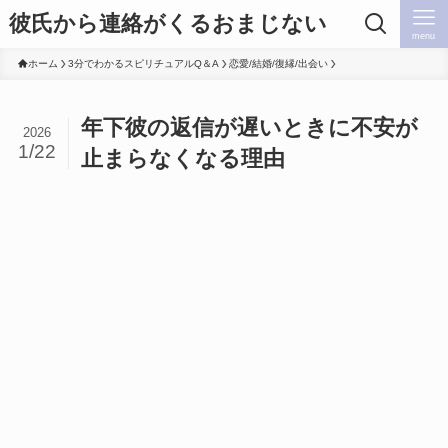
彼氏から連絡がくるおまじない
menu
ホーム
3分でわかるスピリチュアルQ＆A
恋愛/結婚/復縁/出会い
年下彼の返信が遅いときに不安が
2026
1/22
止まらなくなる理由