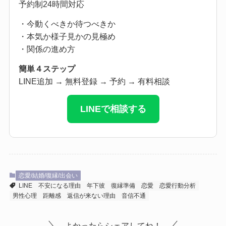
予約制24時間対応
・今動くべきか待つべきか
・本気か様子見かの見極め
・関係の進め方
簡単４ステップ
LINE追加 → 無料登録 → 予約 → 有料相談
LINEで相談する
恋愛/結婚/復縁/出会い
LINE
不安になる理由
年下彼
復縁準備
恋愛
恋愛行動分析
男性心理
距離感
返信が来ない理由
音信不通
よかったらシェアしてね！