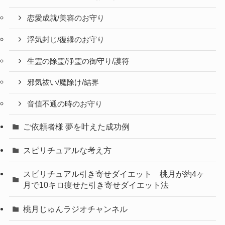
恋愛成就/美容のお守り
浮気封じ/復縁のお守り
生霊の除霊/浄霊の御守り/護符
邪気祓い/魔除け/結界
音信不通の時のお守り
ご依頼者様 夢を叶えた成功例
スピリチュアルな考え方
スピリチュアル引き寄せダイエット 桃月が約4ヶ
月で10キロ痩せた引き寄せダイエット法
桃月じゅんラジオチャンネル