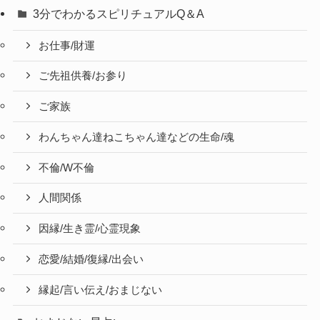
3分でわかるスピリチュアルQ＆A
お仕事/財運
ご先祖供養/お参り
ご家族
わんちゃん達ねこちゃん達などの生命/魂
不倫/W不倫
人間関係
因縁/生き霊/心霊現象
恋愛/結婚/復縁/出会い
縁起/言い伝え/おまじない