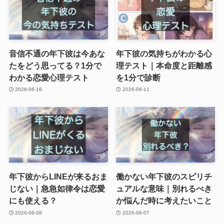
音信不通の年下彼は今あな
年下彼の気持ちがわかる心
たをどう思ってる？1分で
理テスト｜本命度と距離感
わかる恋愛心理テスト
を1分で診断
2026-06-16
2026-06-11
年下彼からLINEが来るおま
働かない年下彼のスピリチ
じない｜急急如律令は恋愛
ュアルな意味｜別れるべき
にも使える？
か悩んだ時に考えたいこと
2026-06-08
2026-06-07