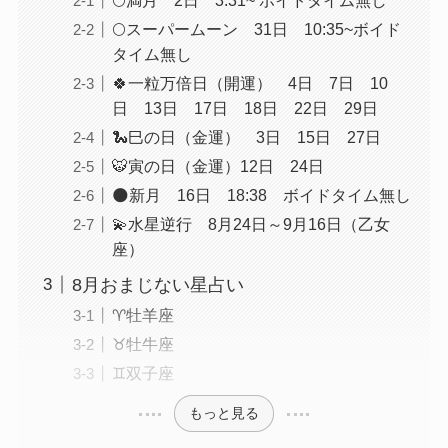
🌕スーパームーン 31日 10:35~ボイド
タイム無し
🍀一粒万倍日（開運） 4日 7日 10
日 13日 17日 18日 22日 29日
🐍巳の日（金運） 3日 15日 27日
🐯寅の日（金運）12日 24日
🌑新月 16日 18:38 ボイドタイム無し
💫水星逆行 8月24日～9月16日（乙女
座）
8月おまじない星占い
♈️牡羊座
♉️牡牛座
♊️双子座
もっと見る