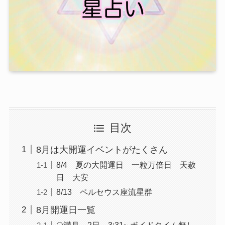
目次
8月は大開運イベントがたくさん
8/4 夏の大開運日 一粒万倍日 天赦
日 大安
8/13 ペルセウス座流星群
8月開運日一覧
🌕満月 2日 3:31~ ボイドタイム無し