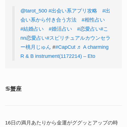
@tarot_500
#出会い系アプリ攻略
#出
会い系から付き合う方法
#相性占い
#結婚占い
#婚活占い
#恋愛占い
#こ
nn恋愛占い
#スピリチュアルカウンセラ
ー桃月じゅん
#
#CapCut
♬ A charming
R & B instrument(1172214) – Eto
♋️蟹座
16日の満月あたりから金運がググッとアップの時