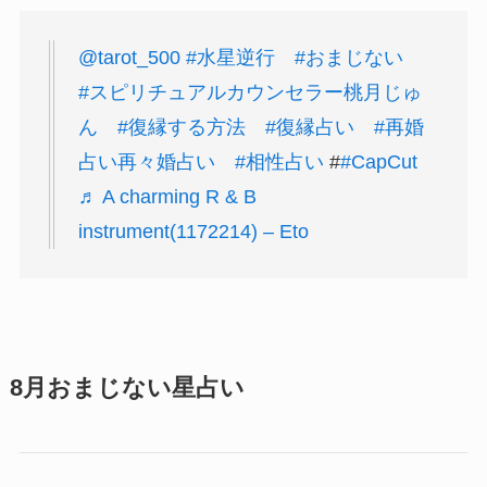
@tarot_500
#水星逆行
#おまじない
#スピリチュアルカウンセラー桃月じゅ
ん
#復縁する方法
#復縁占い
#再婚
占い再々婚占い
#相性占い
#
#CapCut
♬ A charming R & B
instrument(1172214) – Eto
8月おまじない星占い