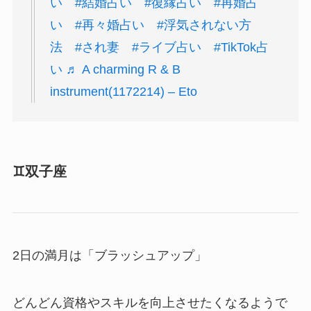
い
#結婚占い
#復縁占い
#再婚占
い
#再々婚占い
#浮気されない方
法
#され妻
#ライブ占い
#TikTok占
い
♬ A charming R & B
instrument(1172214) – Eto
♊️双子座
2日の満月は「ブラッシュアップ」
どんどん資格やスキルを向上させたくなるようで