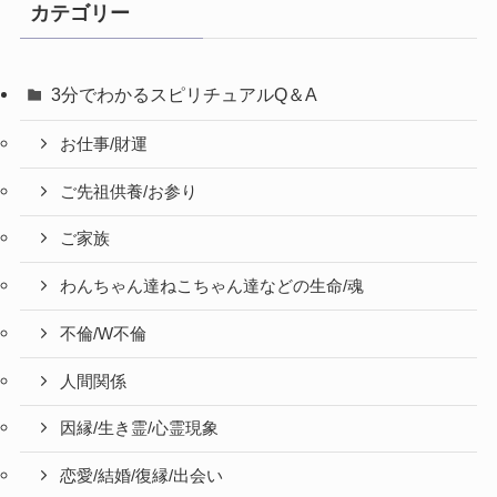
カテゴリー
3分でわかるスピリチュアルQ＆A
お仕事/財運
ご先祖供養/お参り
ご家族
わんちゃん達ねこちゃん達などの生命/魂
不倫/W不倫
人間関係
因縁/生き霊/心霊現象
恋愛/結婚/復縁/出会い