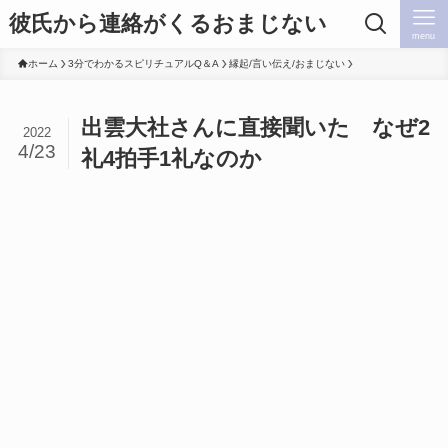
彼氏から連絡がくるおまじない
menu
ホーム
3分でわかるスピリチュアルQ＆A
縁起/言い伝え/おまじない
出雲大社さんに直接聞いた なぜ2
2022
4/23
礼4拍手1礼なのか