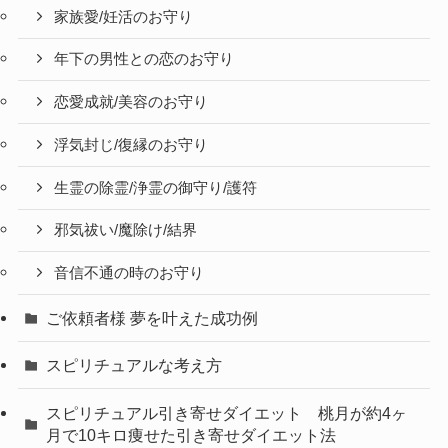
家族愛/妊活のお守り
年下の男性との恋のお守り
恋愛成就/美容のお守り
浮気封じ/復縁のお守り
生霊の除霊/浄霊の御守り/護符
邪気祓い/魔除け/結界
音信不通の時のお守り
ご依頼者様 夢を叶えた成功例
スピリチュアルな考え方
スピリチュアル引き寄せダイエット 桃月が約4ヶ
月で10キロ痩せた引き寄せダイエット法