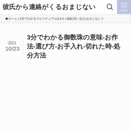
彼氏から連絡がくるおまじない
menu
ホーム
3分でわかるスピリチュアルQ＆A
縁起/言い伝え/おまじない
3分でわかる御数珠の意味-お作
2021
法-選び方-お手入れ-切れた時-処
10/23
分方法