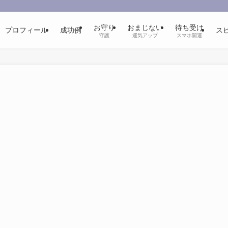
お守り
おまじない
待ち受け
プロフィール
成功例
ス
守護
運気アップ
スマホ開運