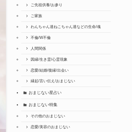
ご先祖供養/お参り
ご家族
わんちゃん達ねこちゃん達などの生命/魂
不倫/W不倫
人間関係
因縁/生き霊/心霊現象
恋愛/結婚/復縁/出会い
縁起/言い伝え/おまじない
おまじない星占い
おまじない特集
その他のおまじない
恋愛/美容のおまじない