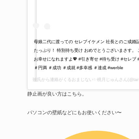
母娘二代に渡っての セレブイケメン 社長とのご成婚
たっぷり！ 特別待ち受け おめでとうございまさす。
お幸せになれますよ💖 #引き寄せ #待ち受け #セレブ 
＃円満 ＃成功 ＃成就 #多幸感 ＃達成 #werble
彼氏から連絡がくるおまじない✨桃月じゅん
さん(@tar
静止画が良い方はこちら。
パソコンの壁紙などにもお使いください〜