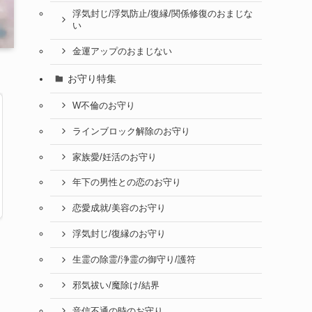
浮気封じ/浮気防止/復縁/関係修復のおまじな
い
金運アップのおまじない
お守り特集
W不倫のお守り
ラインブロック解除のお守り
家族愛/妊活のお守り
年下の男性との恋のお守り
恋愛成就/美容のお守り
浮気封じ/復縁のお守り
生霊の除霊/浄霊の御守り/護符
邪気祓い/魔除け/結界
音信不通の時のお守り