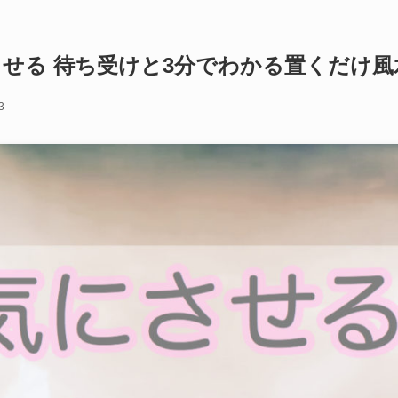
 させる 待ち受けと3分でわかる置くだけ風
3