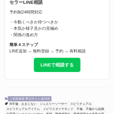
セラーLINE相談
予約制24時間対応
・今動くべきか待つべきか
・本気か様子見かの見極め
・関係の進め方
簡単４ステップ
LINE追加 → 無料登録 → 予約 → 有料相談
LINEで相談する
ご依頼者様 夢を叶えた成功例
W不倫
おまじない
ジュエリーソーサー
スピリチュアル
スピリチュアルアイテム
メビウスダイヤモンド
不倫
不倫から結婚
六芒星ジュエリーソーサー
奇跡
既婚者同士
既婚者同士の本気の恋