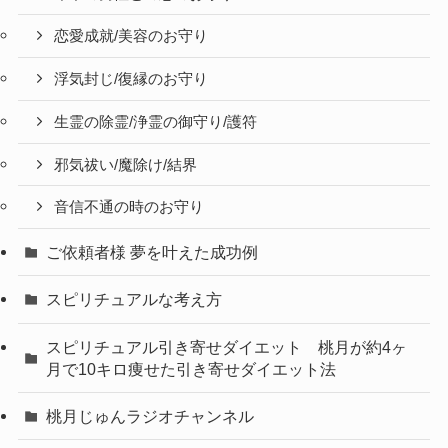
恋愛成就/美容のお守り
浮気封じ/復縁のお守り
生霊の除霊/浄霊の御守り/護符
邪気祓い/魔除け/結界
音信不通の時のお守り
ご依頼者様 夢を叶えた成功例
スピリチュアルな考え方
スピリチュアル引き寄せダイエット 桃月が約4ヶ
月で10キロ痩せた引き寄せダイエット法
桃月じゅんラジオチャンネル