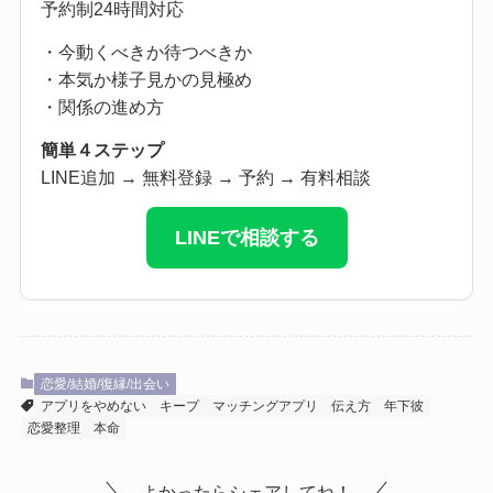
予約制24時間対応
・今動くべきか待つべきか
・本気か様子見かの見極め
・関係の進め方
簡単４ステップ
LINE追加 → 無料登録 → 予約 → 有料相談
LINEで相談する
恋愛/結婚/復縁/出会い
アプリをやめない
キープ
マッチングアプリ
伝え方
年下彼
恋愛整理
本命
よかったらシェアしてね！