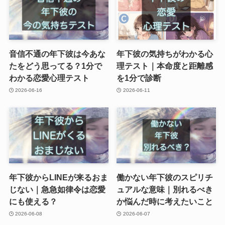
音信不通の年下彼は今あな
年下彼の気持ちがわかる心
たをどう思ってる？1分で
理テスト｜本命度と距離感
わかる恋愛心理テスト
を1分で診断
2026-06-16
2026-06-11
年下彼からLINEが来るおま
働かない年下彼のスピリチ
じない｜急急如律令は恋愛
ュアルな意味｜別れるべき
にも使える？
か悩んだ時に考えたいこと
2026-06-08
2026-06-07