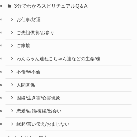
3分でわかるスピリチュアルQ＆A
お仕事/財運
ご先祖供養/お参り
ご家族
わんちゃん達ねこちゃん達などの生命/魂
不倫/W不倫
人間関係
因縁/生き霊/心霊現象
恋愛/結婚/復縁/出会い
縁起/言い伝え/おまじない