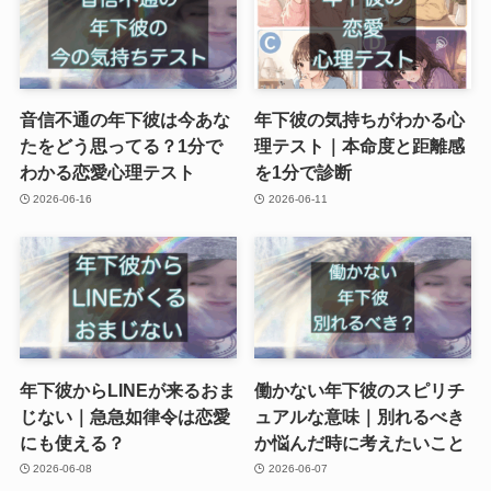
音信不通の年下彼は今あな
年下彼の気持ちがわかる心
たをどう思ってる？1分で
理テスト｜本命度と距離感
わかる恋愛心理テスト
を1分で診断
2026-06-16
2026-06-11
年下彼からLINEが来るおま
働かない年下彼のスピリチ
じない｜急急如律令は恋愛
ュアルな意味｜別れるべき
にも使える？
か悩んだ時に考えたいこと
2026-06-08
2026-06-07