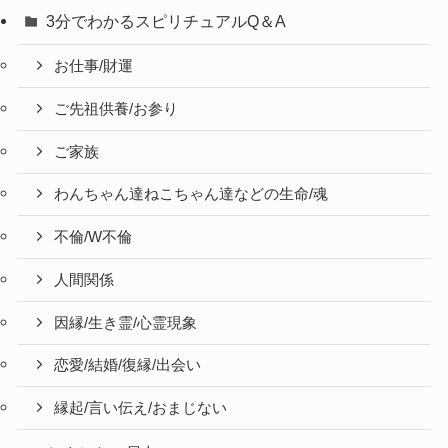
3分でわかるスピリチュアルQ＆A
お仕事/財運
ご先祖供養/お参り
ご家族
わんちゃん達ねこちゃん達などの生命/魂
不倫/W不倫
人間関係
因縁/生き霊/心霊現象
恋愛/結婚/復縁/出会い
縁起/言い伝え/おまじない