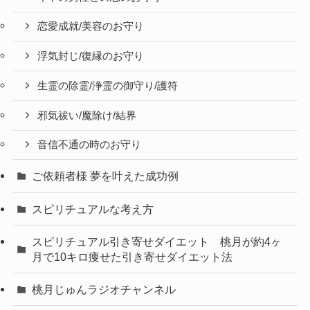
恋愛成就/美容のお守り
浮気封じ/復縁のお守り
生霊の除霊/浄霊の御守り/護符
邪気祓い/魔除け/結界
音信不通の時のお守り
ご依頼者様 夢を叶えた成功例
スピリチュアルな考え方
スピリチュアル引き寄せダイエット 桃月が約4ヶ
月で10キロ痩せた引き寄せダイエット法
桃月じゅんラジオチャンネル