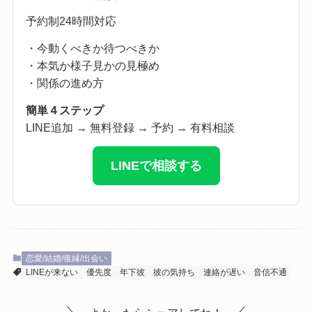
予約制24時間対応
・今動くべきか待つべきか
・本気か様子見かの見極め
・関係の進め方
簡単４ステップ
LINE追加 → 無料登録 → 予約 → 有料相談
LINEで相談する
恋愛/結婚/復縁/出会い
LINEが来ない
優先度
年下彼
彼の気持ち
連絡が遅い
音信不通