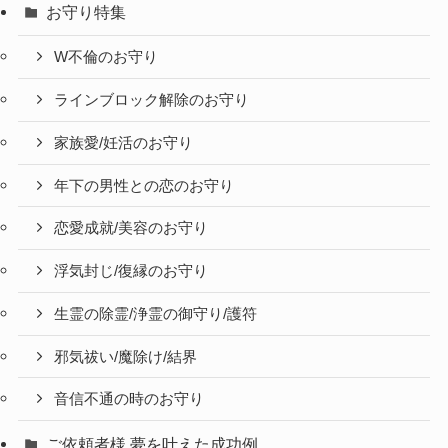
お守り特集
W不倫のお守り
ラインブロック解除のお守り
家族愛/妊活のお守り
年下の男性との恋のお守り
恋愛成就/美容のお守り
浮気封じ/復縁のお守り
生霊の除霊/浄霊の御守り/護符
邪気祓い/魔除け/結界
音信不通の時のお守り
ご依頼者様 夢を叶えた成功例