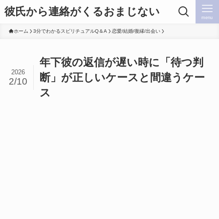
彼氏から連絡がくるおまじない
menu
ホーム
3分でわかるスピリチュアルQ＆A
恋愛/結婚/復縁/出会い
年下彼の返信が遅い時に「待つ判
2026
断」が正しいケースと間違うケー
2/10
ス