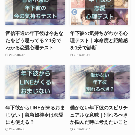
音信不通の年下彼は今あな
年下彼の気持ちがわかる心
たをどう思ってる？1分で
理テスト｜本命度と距離感
わかる恋愛心理テスト
を1分で診断
2026-06-16
2026-06-11
年下彼からLINEが来るおま
働かない年下彼のスピリチ
じない｜急急如律令は恋愛
ュアルな意味｜別れるべき
にも使える？
か悩んだ時に考えたいこと
2026-06-08
2026-06-07