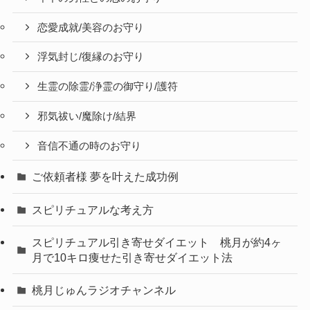
恋愛成就/美容のお守り
浮気封じ/復縁のお守り
生霊の除霊/浄霊の御守り/護符
邪気祓い/魔除け/結界
音信不通の時のお守り
ご依頼者様 夢を叶えた成功例
スピリチュアルな考え方
スピリチュアル引き寄せダイエット 桃月が約4ヶ
月で10キロ痩せた引き寄せダイエット法
桃月じゅんラジオチャンネル