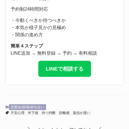
予約制24時間対応
・今動くべきか待つべきか
・本気か様子見かの見極め
・関係の進め方
簡単４ステップ
LINE追加 → 無料登録 → 予約 → 有料相談
LINEで相談する
恋愛/結婚/復縁/出会い
不安心理
年下彼
待つ判断
距離感
返信が遅い