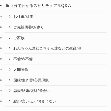
3分でわかるスピリチュアルQ＆A
お仕事/財運
ご先祖供養/お参り
ご家族
わんちゃん達ねこちゃん達などの生命/魂
不倫/W不倫
人間関係
因縁/生き霊/心霊現象
恋愛/結婚/復縁/出会い
縁起/言い伝え/おまじない