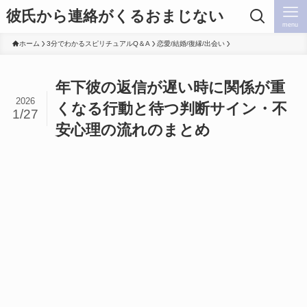
彼氏から連絡がくるおまじない
menu
ホーム
3分でわかるスピリチュアルQ＆A
恋愛/結婚/復縁/出会い
年下彼の返信が遅い時に関係が重
2026
くなる行動と待つ判断サイン・不
1/27
安心理の流れのまとめ