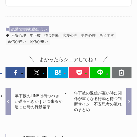
恋愛/結婚/復縁/出会い
不安心理
年下彼
待つ判断
恋愛心理
男性心理
考えすぎ
返信が遅い
関係が重い
よかったらシェアしてね！
年下彼の返信が遅い時に関
年下彼のLINEは待つべき
係が重くなる行動と待つ判
か送るべきか｜いつ来るか
断サイン・不安思考の流れ
迷った時の行動基準
のまとめ