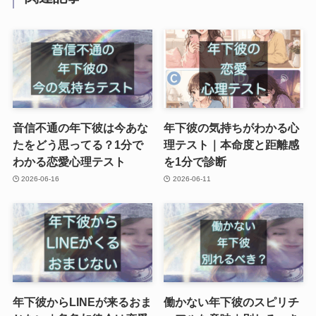
音信不通の年下彼は今あな
年下彼の気持ちがわかる心
たをどう思ってる？1分で
理テスト｜本命度と距離感
わかる恋愛心理テスト
を1分で診断
2026-06-16
2026-06-11
年下彼からLINEが来るおま
働かない年下彼のスピリチ