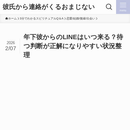
彼氏から連絡がくるおまじない
menu
ホーム
3分でわかるスピリチュアルQ＆A
恋愛/結婚/復縁/出会い
年下彼からのLINEはいつ来る？待
2026
つ判断が正解になりやすい状況整
2/07
理