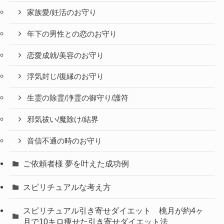
家族愛/妊活のお守り
年下の男性との恋のお守り
恋愛成就/美容のお守り
浮気封じ/復縁のお守り
生霊の除霊/浄霊の御守り/護符
邪気祓い/魔除け/結界
音信不通の時のお守り
ご依頼者様 夢を叶えた成功例
スピリチュアルな考え方
スピリチュアル引き寄せダイエット 桃月が約4ヶ
月で10キロ痩せた引き寄せダイエット法