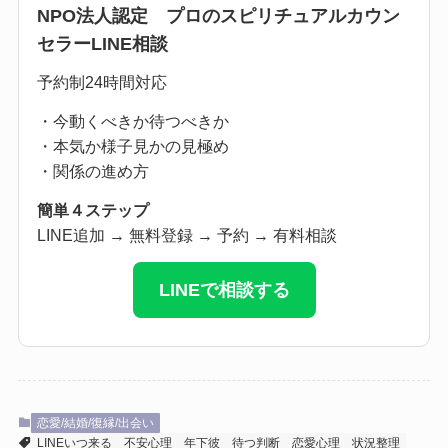
NPO法人認定 プロのスピリチュアルカウン
セラーLINE相談
予約制24時間対応
・今動くべきか待つべきか
・本気か様子見かの見極め
・関係の進め方
簡単４ステップ
LINE追加 → 無料登録 → 予約 → 有料相談
LINEで相談する
恋愛/結婚/復縁/出会い
LINEいつ来る
不安心理
年下彼
待つ判断
恋愛心理
状況整理