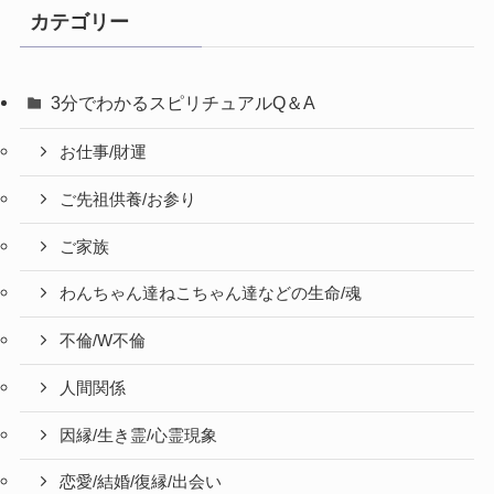
カテゴリー
3分でわかるスピリチュアルQ＆A
お仕事/財運
ご先祖供養/お参り
ご家族
わんちゃん達ねこちゃん達などの生命/魂
不倫/W不倫
人間関係
因縁/生き霊/心霊現象
恋愛/結婚/復縁/出会い