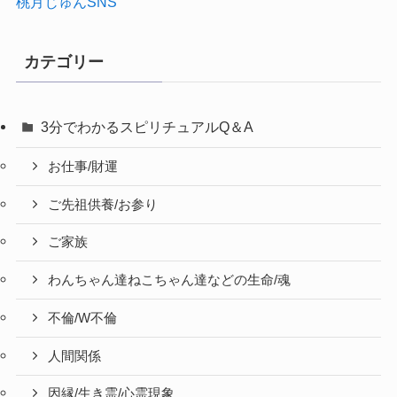
桃月じゅんSNS
カテゴリー
3分でわかるスピリチュアルQ＆A
お仕事/財運
ご先祖供養/お参り
ご家族
わんちゃん達ねこちゃん達などの生命/魂
不倫/W不倫
人間関係
因縁/生き霊/心霊現象