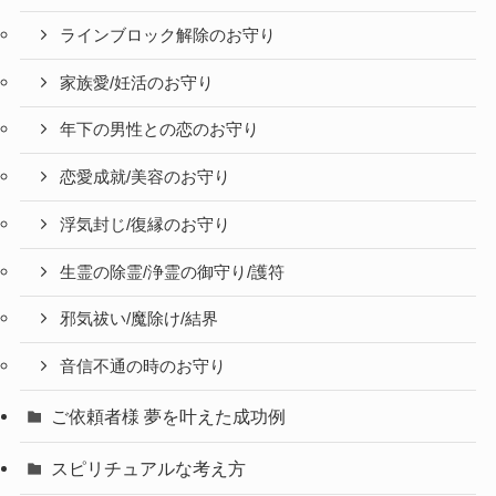
ラインブロック解除のお守り
家族愛/妊活のお守り
年下の男性との恋のお守り
恋愛成就/美容のお守り
浮気封じ/復縁のお守り
生霊の除霊/浄霊の御守り/護符
邪気祓い/魔除け/結界
音信不通の時のお守り
ご依頼者様 夢を叶えた成功例
スピリチュアルな考え方