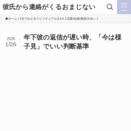
彼氏から連絡がくるおまじない
menu
ホーム
3分でわかるスピリチュアルQ＆A
恋愛/結婚/復縁/出会い
年下彼の返信が遅い時、「今は様
2026
1/26
子見」でいい判断基準