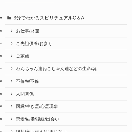
3分でわかるスピリチュアルQ＆A
お仕事/財運
ご先祖供養/お参り
ご家族
わんちゃん達ねこちゃん達などの生命/魂
不倫/W不倫
人間関係
因縁/生き霊/心霊現象
恋愛/結婚/復縁/出会い
縁起/言い伝え/おまじない