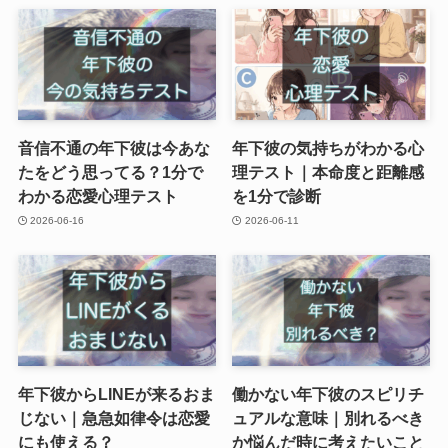
音信不通の年下彼は今あな
年下彼の気持ちがわかる心
たをどう思ってる？1分で
理テスト｜本命度と距離感
わかる恋愛心理テスト
を1分で診断
2026-06-16
2026-06-11
年下彼からLINEが来るおま
働かない年下彼のスピリチ
じない｜急急如律令は恋愛
ュアルな意味｜別れるべき
にも使える？
か悩んだ時に考えたいこと