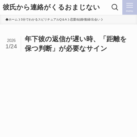
彼氏から連絡がくるおまじない
menu
ホーム
3分でわかるスピリチュアルQ＆A
恋愛/結婚/復縁/出会い
年下彼の返信が遅い時、「距離を
2026
1/24
保つ判断」が必要なサイン