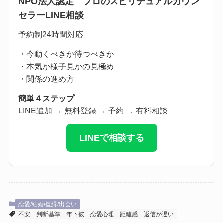
NPO法人認定 プロのスピリチュアルカウン
セラーLINE相談
予約制24時間対応
・今動くべきか待つべきか
・本気か様子見かの見極め
・関係の進め方
簡単４ステップ
LINE追加 → 無料登録 → 予約 → 有料相談
LINEで相談する
恋愛/結婚/復縁/出会い
不安
判断基準
年下彼
恋愛心理
距離感
返信が遅い