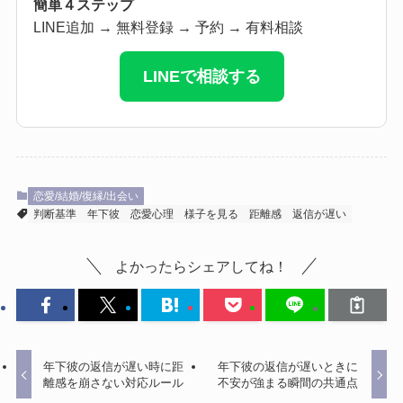
簡単４ステップ
LINE追加 → 無料登録 → 予約 → 有料相談
LINEで相談する
恋愛/結婚/復縁/出会い
判断基準
年下彼
恋愛心理
様子を見る
距離感
返信が遅い
よかったらシェアしてね！
年下彼の返信が遅い時に距
年下彼の返信が遅いときに
離感を崩さない対応ルール
不安が強まる瞬間の共通点