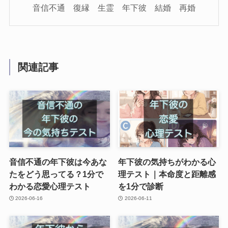
音信不通 復縁 生霊 年下彼 結婚 再婚
関連記事
音信不通の年下彼は今あな
年下彼の気持ちがわかる心
たをどう思ってる？1分で
理テスト｜本命度と距離感
わかる恋愛心理テスト
を1分で診断
2026-06-16
2026-06-11