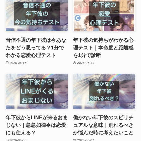
音信不通の年下彼は今あな
年下彼の気持ちがわかる心
たをどう思ってる？1分で
理テスト｜本命度と距離感
わかる恋愛心理テスト
を1分で診断
2026-06-16
2026-06-11
年下彼からLINEが来るおま
働かない年下彼のスピリチ
じない｜急急如律令は恋愛
ュアルな意味｜別れるべき
にも使える？
か悩んだ時に考えたいこと
2026-06-08
2026-06-07