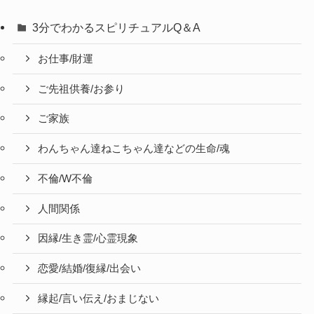
3分でわかるスピリチュアルQ＆A
お仕事/財運
ご先祖供養/お参り
ご家族
わんちゃん達ねこちゃん達などの生命/魂
不倫/W不倫
人間関係
因縁/生き霊/心霊現象
恋愛/結婚/復縁/出会い
縁起/言い伝え/おまじない