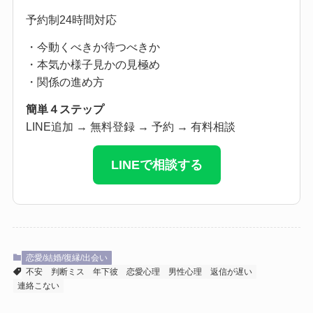
予約制24時間対応
・今動くべきか待つべきか
・本気か様子見かの見極め
・関係の進め方
簡単４ステップ
LINE追加 → 無料登録 → 予約 → 有料相談
LINEで相談する
恋愛/結婚/復縁/出会い
不安
判断ミス
年下彼
恋愛心理
男性心理
返信が遅い
連絡こない