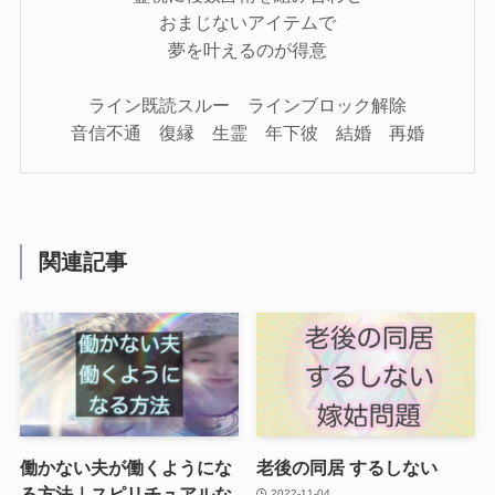
おまじないアイテムで
夢を叶えるのが得意
ライン既読スルー ラインブロック解除
音信不通 復縁 生霊 年下彼 結婚 再婚
関連記事
働かない夫が働くようにな
老後の同居 するしない
る方法｜スピリチュアルな
2022-11-04