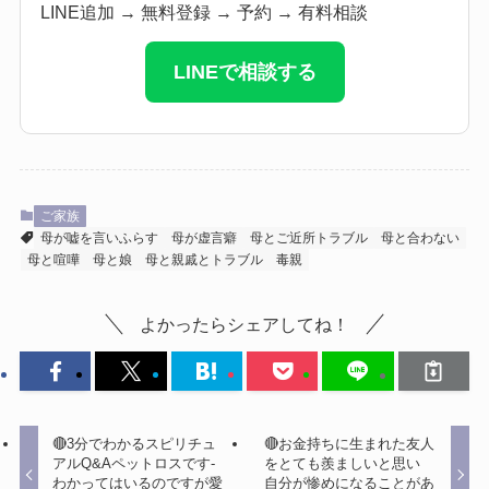
LINE追加 → 無料登録 → 予約 → 有料相談
LINEで相談する
ご家族
母が嘘を言いふらす
母が虚言癖
母とご近所トラブル
母と合わない
母と喧嘩
母と娘
母と親戚とトラブル
毒親
よかったらシェアしてね！
🔴3分でわかるスピリチュ
🔴お金持ちに生まれた友人
アルQ&Aペットロスです-
をとても羨ましいと思い
わかってはいるのですが愛
自分が惨めになることがあ