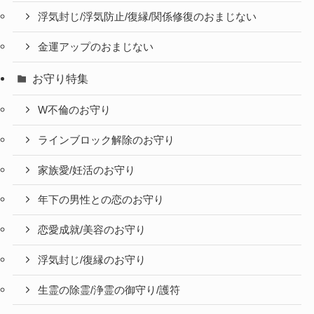
浮気封じ/浮気防止/復縁/関係修復のおまじない
金運アップのおまじない
お守り特集
W不倫のお守り
ラインブロック解除のお守り
家族愛/妊活のお守り
年下の男性との恋のお守り
恋愛成就/美容のお守り
浮気封じ/復縁のお守り
生霊の除霊/浄霊の御守り/護符