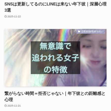
SNSは更新してるのにLINEは来ない年下彼｜深層心理
3選
2025-11-22
恋愛/結婚/復縁/出会い
繋がらない時間＝拒否じゃない｜年下彼との距離感と
心理
2025-11-21