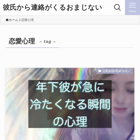
彼氏から連絡がくるおまじない
menu
ホーム
恋愛心理
恋愛心理
– tag –
恋愛/結婚/復縁/出会い