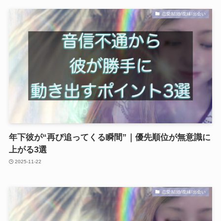
恋愛/結婚/復縁/出会い
年下彼が“再び追ってくる瞬間”｜優先順位が無意識に
上がる3選
2025-11-22
恋愛/結婚/復縁/出会い