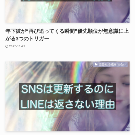
年下彼が“再び追ってくる瞬間”優先順位が無意識に上
がる3つのトリガー
2025-11-22
恋愛/結婚/復縁/出会い