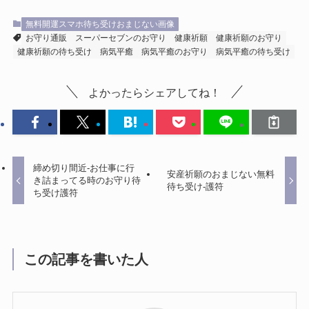
無料開運スマホ待ち受けおまじない画像
お守り通販
スーパーセブンのお守り
健康祈願
健康祈願のお守り
健康祈願の待ち受け
病気平癒
病気平癒のお守り
病気平癒の待ち受け
よかったらシェアしてね！
締め切り間近-お仕事に行
安産祈願のおまじない無料
き詰まってる時のお守り待
待ち受け-護符
ち受け護符
この記事を書いた人