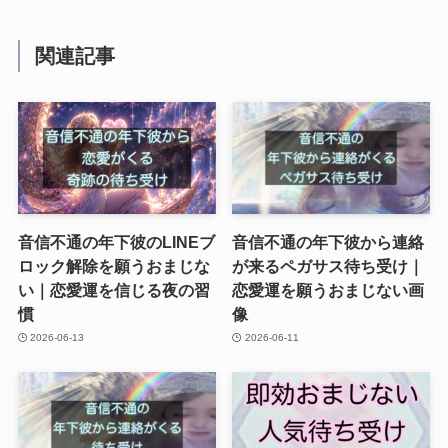
関連記事
音信不通の年下彼のLINEブ
音信不通の年下彼から連絡
ロック解除を願うおまじな
が来るペガサス待ち受け｜
い｜恋愛運を信じる夜の習
恋愛運を願うおまじない画
慣
像
2026-06-13
2026-06-11