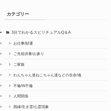
カテゴリー
3分でわかるスピリチュアルQ＆A
お仕事/財運
ご先祖供養/お参り
ご家族
わんちゃん達ねこちゃん達などの生命/魂
不倫/W不倫
人間関係
因縁/生き霊/心霊現象