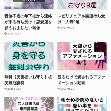
音信不通の年下彼から連絡
スピリチュアル開運待ち受
が来る待ち受け｜恋愛運を
け 人気9選
願うおまじない画像
2022-01-26
2026-06-11
無料【災害祓いお守り】祓
観るだけで愛されるアファ
災難厄護符
メーション動画
2021-08-14
2021-01-22