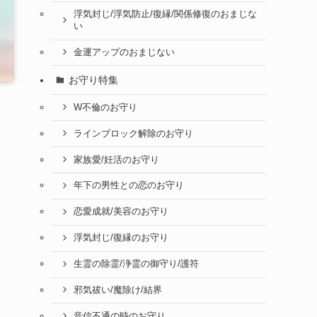
浮気封じ/浮気防止/復縁/関係修復のおまじな
い
金運アップのおまじない
お守り特集
W不倫のお守り
ラインブロック解除のお守り
家族愛/妊活のお守り
年下の男性との恋のお守り
恋愛成就/美容のお守り
浮気封じ/復縁のお守り
生霊の除霊/浄霊の御守り/護符
邪気祓い/魔除け/結界
音信不通の時のお守り