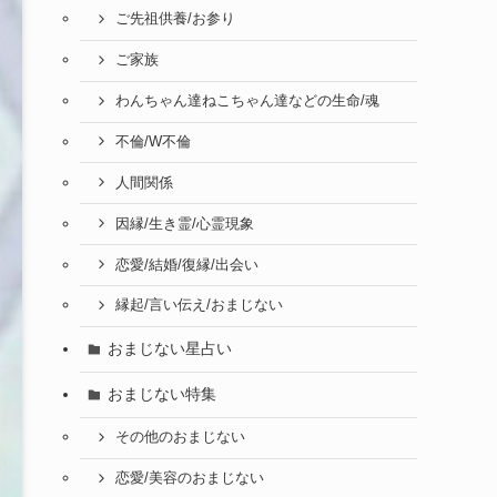
ご先祖供養/お参り
ご家族
わんちゃん達ねこちゃん達などの生命/魂
不倫/W不倫
人間関係
因縁/生き霊/心霊現象
恋愛/結婚/復縁/出会い
縁起/言い伝え/おまじない
おまじない星占い
おまじない特集
その他のおまじない
恋愛/美容のおまじない