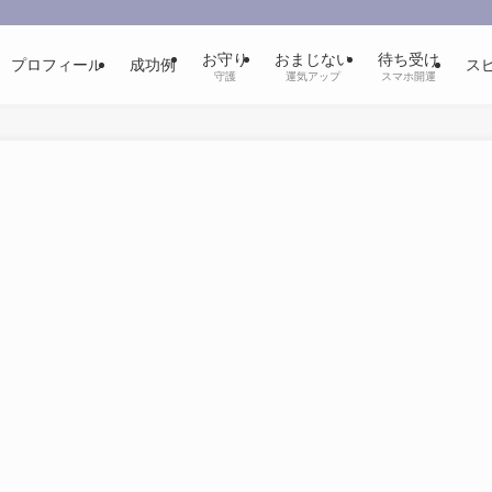
お守り
おまじない
待ち受け
プロフィール
成功例
ス
守護
運気アップ
スマホ開運