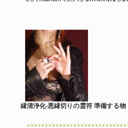
縁清浄化-悪縁切りの霊符 準備する物