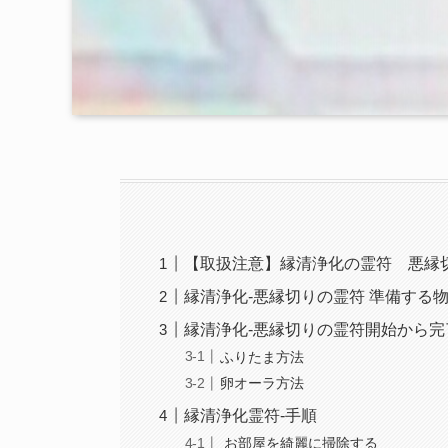
【取扱注意】縁清浄化の霊符 悪縁
縁清浄化-悪縁切りの霊符 準備する
縁清浄化-悪縁切りの霊符開始から完
ふりたま方法
卵オーラ方法
縁清浄化霊符-手順
お部屋を綺麗に掃除する