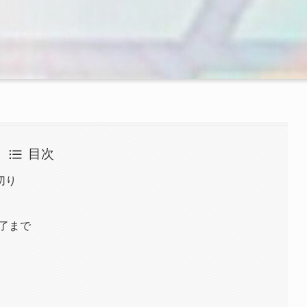
目次
切り
物
了まで